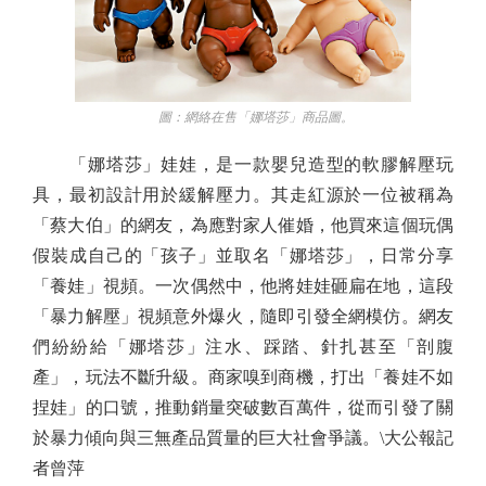
圖：網絡在售「娜塔莎」商品圖。
「娜塔莎」娃娃，是一款嬰兒造型的軟膠解壓玩
具，最初設計用於緩解壓力。其走紅源於一位被稱為
「蔡大伯」的網友，為應對家人催婚，他買來這個玩偶
假裝成自己的「孩子」並取名「娜塔莎」，日常分享
「養娃」視頻。一次偶然中，他將娃娃砸扁在地，這段
「暴力解壓」視頻意外爆火，隨即引發全網模仿。網友
們紛紛給「娜塔莎」注水、踩踏、針扎甚至「剖腹
產」，玩法不斷升級。商家嗅到商機，打出「養娃不如
捏娃」的口號，推動銷量突破數百萬件，從而引發了關
於暴力傾向與三無產品質量的巨大社會爭議。\大公報記
者曾萍