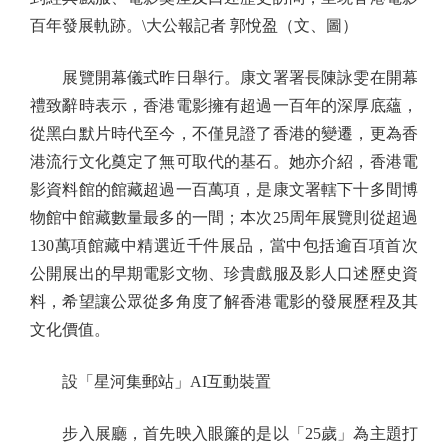
百年發展軌跡。\大公報記者 郭悅盈（文、圖）
展覽開幕儀式昨日舉行。康文署署長陳詠雯在開幕
禮致辭時表示，香港電影擁有超過一百年的深厚底蘊，
從黑白默片時代至今，不僅見證了香港的變遷，更為香
港流行文化奠定了無可取代的基石。她亦介紹，香港電
影資料館的館藏超過一百萬項，是康文署轄下十多間博
物館中館藏數量最多的一間；本次25周年展覽則從超過
130萬項館藏中精選近千件展品，當中包括逾百項首次
公開展出的早期電影文物、珍貴戲服及影人口述歷史資
料，希望讓公眾從多角度了解香港電影的發展歷程及其
文化價值。
設「星河集郵站」AI互動裝置
步入展廳，首先映入眼簾的是以「25歲」為主題打