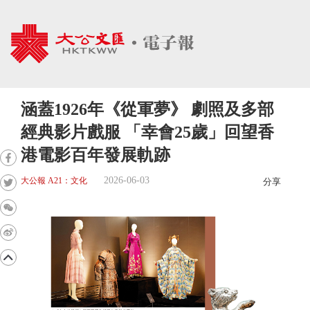
涵蓋1926年《從軍夢》 劇照及多部
經典影片戲服 「幸會25歲」回望香
港電影百年發展軌跡
2026-06-03
大公報 A21：文化
分享