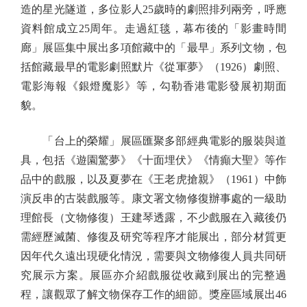
造的星光隧道，多位影人25歲時的劇照排列兩旁，呼應
資料館成立25周年。走過紅毯，幕布後的「影畫時間
廊」展區集中展出多項館藏中的「最早」系列文物，包
括館藏最早的電影劇照默片《從軍夢》（1926）劇照、
電影海報《銀燈魔影》等，勾勒香港電影發展初期面
貌。
「台上的榮耀」展區匯聚多部經典電影的服裝與道
具，包括《遊園驚夢》《十面埋伏》《情癲大聖》等作
品中的戲服，以及夏夢在《王老虎搶親》（1961）中飾
演反串的古裝戲服等。康文署文物修復辦事處的一級助
理館長（文物修復）王建琴透露，不少戲服在入藏後仍
需經歷滅菌、修復及研究等程序才能展出，部分材質更
因年代久遠出現硬化情況，需要與文物修復人員共同研
究展示方案。展區亦介紹戲服從收藏到展出的完整過
程，讓觀眾了解文物保存工作的細節。獎座區域展出46