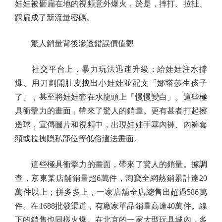
娃娃被砸扁在地的視頻意外爆火，於是，摔打、拉扯、
踩扁成了新流量密碼。
驚人銷量背後滲透錯誤價值觀
社交平台上，暴力玩法迅速升級：給娃娃注水撐
爆、用刀劃開肚皮拽出小娃娃並配文「娜塔莎生孩子
了」，甚至將娃娃套在水龍頭上「慢慢變白」。這些極
具衝擊力的畫面，帶來了驚人的銷量。更有甚者打起擦
邊球，宣傳圖片和視頻中，出現娃娃手塞內褲、內褲套
頭或拉拽隱私部位等低俗違法畫面。
這些極具衝擊力的畫面，帶來了驚人的銷量。據調
查，京東某店舖銷量超6萬件，淘寶全網熱銷累計達20
萬件以上；拼多多上，一家店舖全店總售出超過586萬
件。在1688批發渠道，有廠家單品銷量高達40萬件。線
下的銷售也同樣火爆。在北京的一家大型玩具城內，多