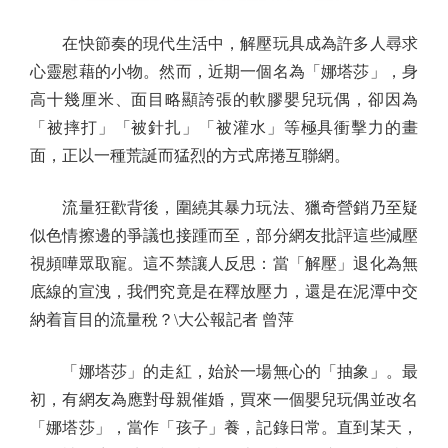
在快節奏的現代生活中，解壓玩具成為許多人尋求
心靈慰藉的小物。然而，近期一個名為「娜塔莎」，身
高十幾厘米、面目略顯誇張的軟膠嬰兒玩偶，卻因為
「被摔打」「被針扎」「被灌水」等極具衝擊力的畫
面，正以一種荒誕而猛烈的方式席捲互聯網。
流量狂歡背後，圍繞其暴力玩法、獵奇營銷乃至疑
似色情擦邊的爭議也接踵而至，部分網友批評這些減壓
視頻嘩眾取寵。這不禁讓人反思：當「解壓」退化為無
底線的宣洩，我們究竟是在釋放壓力，還是在泥潭中交
納着盲目的流量稅？\大公報記者 曾萍
「娜塔莎」的走紅，始於一場無心的「抽象」。最
初，有網友為應對母親催婚，買來一個嬰兒玩偶並改名
「娜塔莎」，當作「孩子」養，記錄日常。直到某天，