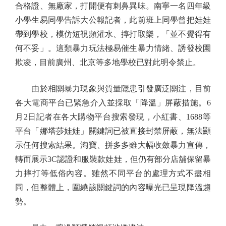
合格證、無廠家，打開便有刺鼻異味。南寧一名四年級
小學生易同學告訴大公報記者，此前班上同學曾把娃娃
帶到學校，模仿短視頻灌水、摔打取樂，「並不覺得有
何不妥」。這類暴力玩法極易催生暴力情緒、誘發校園
欺凌，目前廣州、北京等多地學校已對此明令禁止。
由於相關暴力現象與質量隱患引發廣泛關注，目前
各大電商平台已緊急介入並採取「降溫」屏蔽措施。6
月2日記者在各大購物平台搜索發現，小紅書、1688等
平台「娜塔莎娃娃」關鍵詞已被直接封禁屏蔽，無法顯
示任何搜索結果。淘寶、拼多多雖大幅收斂暴力宣傳，
轉而展示3C認證和服裝款娃娃，但仍有部分店舖保留暴
力摔打等低俗內容。雖然不同平台的處理方式不盡相
同，但整體上，圍繞該關鍵詞的內容曝光已呈現降溫趨
勢。