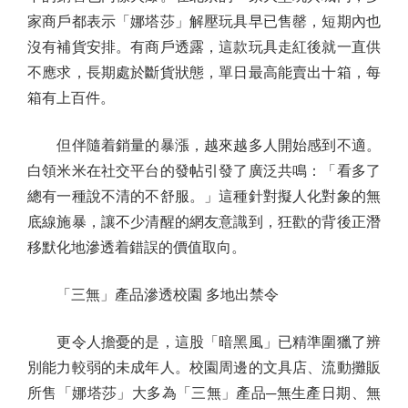
家商戶都表示「娜塔莎」解壓玩具早已售罄，短期內也
沒有補貨安排。有商戶透露，這款玩具走紅後就一直供
不應求，長期處於斷貨狀態，單日最高能賣出十箱，每
箱有上百件。
但伴隨着銷量的暴漲，越來越多人開始感到不適。
白領米米在社交平台的發帖引發了廣泛共鳴：「看多了
總有一種說不清的不舒服。」這種針對擬人化對象的無
底線施暴，讓不少清醒的網友意識到，狂歡的背後正潛
移默化地滲透着錯誤的價值取向。
「三無」產品滲透校園 多地出禁令
更令人擔憂的是，這股「暗黑風」已精準圍獵了辨
別能力較弱的未成年人。校園周邊的文具店、流動攤販
所售「娜塔莎」大多為「三無」產品─無生產日期、無