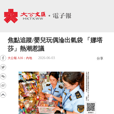
焦點追蹤/嬰兒玩偶淪出氣袋 「娜塔
莎」熱潮惹議
2026-06-03
大公報 A16：內地
分享