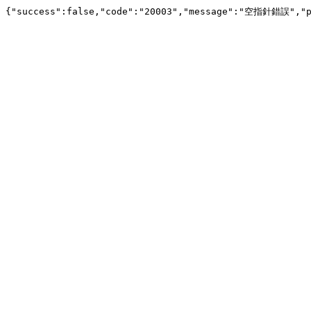
{"success":false,"code":"20003","message":"空指針錯誤","pa