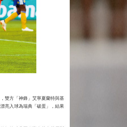
，雙方「神鋒」艾寧夏蘭特與基
入漂亮入球為瑞典「破蛋」，結果