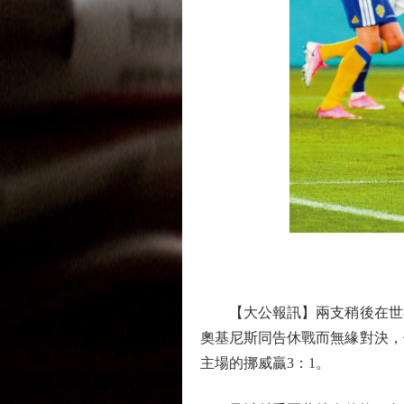
【大公報訊】兩支稍後在世界
奧基尼斯同告休戰而無緣對決，
主場的挪威贏3：1。