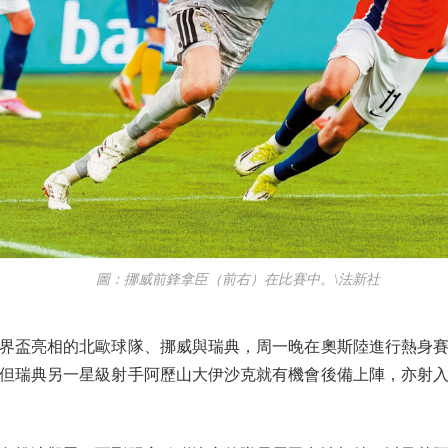
圖：挪威前鋒拿臣（前右）在比賽中。\法新社
盃亮相的北歐球隊、挪威與瑞典，周一晚在奧斯陸進行熱身賽
但瑞典另一星級射手阿歷山大伊沙克就有機會後備上陣，亦射