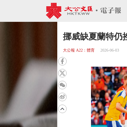
挪威缺夏蘭特仍
大公報 A22：體育
2026-06-03