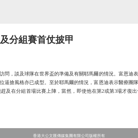
趕及分組賽首仗披甲
問，談及球隊在世界盃的準備及有關耶馬爾的情況。富恩迪表
位逼搶風格亦已成型。至於耶馬爾的情況，富恩迪表示醫療團
趕及在分組首場比賽上陣，當然，即使他在第2或第3場才復
香港大公文匯傳媒集團有限公司版權所有