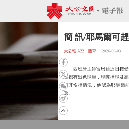
簡 訊/耶馬爾可
大公報 A22：體育
2026-06-03
西班牙主帥富恩迪近日接受訪
置都有出色球員，球隊控球及高
解其恢復情況，他認為耶馬爾能
署。