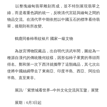
以整塊緬甸翡翠雕刻而成，並不特別展現翡翠之
綠，而是着重色調的統一，反映清代宮廷與緬甸之間的
物品交流。在清代早中期依然以中國玉石的標準看待翡
翠，後期則有所改變。
鶴鹿同春柿蒂紋裱片 國家一級文物
為故宮博物院藏品，出自明代洪武年間，圖紋為一
種源自漢代的傳統幾何紋樣，因形似柿子果實的蒂頭而
得名。鄭和第一次下西洋就攜帶了這類織品，其七次出
使將中國絲綢帶去了東南亞、印度半島、西亞、阿拉伯
半島、直至東非。
展訊/「紫禁城看世界─中外文化交流與互鑒」展覽
展期：6月3日起