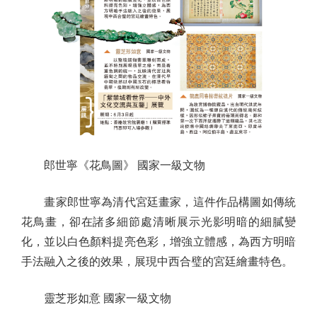
郎世寧《花鳥圖》 國家一級文物
畫家郎世寧為清代宮廷畫家，這件作品構圖如傳統
花鳥畫，卻在諸多細節處清晰展示光影明暗的細膩變
化，並以白色顏料提亮色彩，增強立體感，為西方明暗
手法融入之後的效果，展現中西合璧的宮廷繪畫特色。
靈芝形如意 國家一級文物