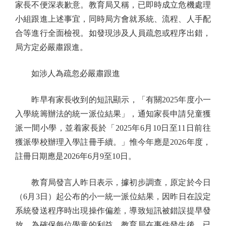
家長不便深表歉意。教育局又稱，已即時成立危機處理
小組跟進上述事宜，同時局方會就系統、流程、人手配
合等進行全面檢視。如發現涉及人員疏忽或程序出錯，
局方定必嚴肅跟進。
如涉人為疏忽必嚴肅跟進
昨早有家長收到的短訊顯示，「有關2025年度小一
入學統籌辦法的統一派位結果」，通知家長申請兒童獲
派一間小學，並着家長於「2025年6月10日至11日前往
獲派學校辦理入學註冊手續。」惟今年應是2026年度，
註冊日期應是2026年6月9至10日。
教育局發言人昨日表示，據初步調查，原定於今日
（6月3日）起公布的小一統一派位結果，因昨日在設定
系統發送程序時出現操作偏差，導致短訊被錯誤提早發
放。為確保每位學童的利益，教育局在事件發生後，已