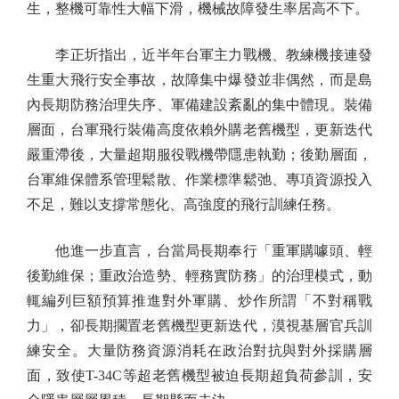
生，整機可靠性大幅下滑，機械故障發生率居高不下。
李正圻指出，近半年台軍主力戰機、教練機接連發
生重大飛行安全事故，故障集中爆發並非偶然，而是島
內長期防務治理失序、軍備建設紊亂的集中體現。裝備
層面，台軍飛行裝備高度依賴外購老舊機型，更新迭代
嚴重滯後，大量超期服役戰機帶隱患執勤；後勤層面，
台軍維保體系管理鬆散、作業標準鬆弛、專項資源投入
不足，難以支撐常態化、高強度的飛行訓練任務。
他進一步直言，台當局長期奉行「重軍購噱頭、輕
後勤維保；重政治造勢、輕務實防務」的治理模式，動
輒編列巨額預算推進對外軍購、炒作所謂「不對稱戰
力」，卻長期擱置老舊機型更新迭代，漠視基層官兵訓
練安全。大量防務資源消耗在政治對抗與對外採購層
面，致使T-34C等超老舊機型被迫長期超負荷參訓，安