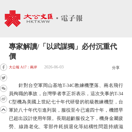
專家解讀/「以武謀獨」必付沉重代
價
2026-06-03
大公報 A17：兩岸
分享
針對台空軍岡山基地T-34C教練機墜落、兩名飛行
員殉職的事故，台灣學者李正圻表示，這次失事的T-34
C型機為美國上世紀七十年代研發的初級教練機型，台
軍於八十年代引進列裝，服役至今已逾四十年，機體早
已超出設計使用年限。長期超齡服役之下，機身金屬疲
勞、線路老化、零部件耗損退化等結構性問題持續滋