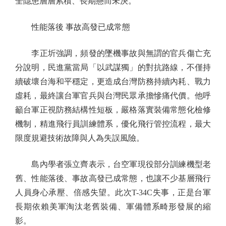
全隱患層層累積、長期懸而未決。
性能落後 事故高發已成常態
李正圻強調，頻發的墜機事故與無謂的官兵傷亡充
分說明，民進黨當局「以武謀獨」的對抗路線，不僅持
續破壞台海和平穩定，更造成台灣防務持續內耗、戰力
虛耗，最終讓台軍官兵與台灣民眾承擔慘痛代價。他呼
籲台軍正視防務結構性短板，嚴格落實裝備常態化檢修
機制，精進飛行員訓練體系，優化飛行管控流程，最大
限度規避技術故障與人為失誤風險。
島內學者張立齊表示，台空軍現役部分訓練機型老
舊、性能落後、事故高發已成常態，也讓不少基層飛行
人員身心承壓、倍感失望。此次T-34C失事，正是台軍
長期依賴美軍淘汰老舊裝備、軍備體系畸形發展的縮
影。