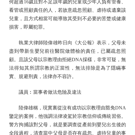
何超過16歲且對不足該年歲的兒童或少年人負有管養、
看管或照顧責任的人，若故意疏忽照顧、虐待或遺棄該
兒童，且方式相當可能導致其受到不必要的苦楚或健康
損害，即屬犯罪。
執業大律師陸偉雄昨日向《大公報》表示，父母未
盡到帶新生嬰兒前往醫院做體檢的責任，已屬疏忽照
顧。且該父母以宗教理由拒絕DNA採樣，非常可疑，無
法得知其所謂宗教的正當性，無法排除是為了隱瞞事
實、規避刑責，法律亦不容許。
議員︰當事者做法危險及違法
陸偉雄稱，現實裏從沒有成功以宗教理由豁免DNA
鑒定的案例，他強調法律凌駕於宗教信仰或傳統習俗。
警方拘捕該對父母，就是要調查從產前到嬰兒出生後的
全段過程，清查當中父母是否存有疏忽、虐待兒童的事