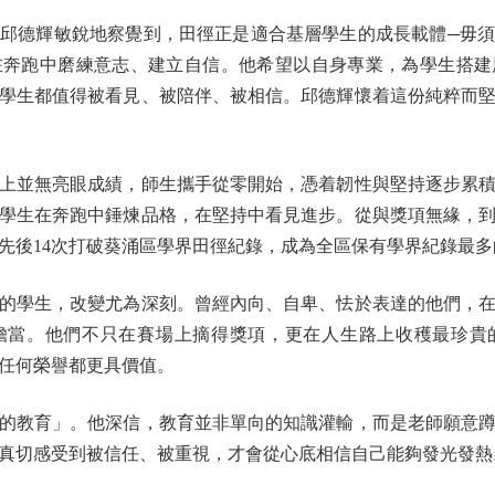
德輝敏銳地察覺到，田徑正是適合基層學生的成長載體─毋須
在奔跑中磨練意志、建立自信。他希望以自身專業，為學生搭建
學生都值得被看見、被陪伴、被相信。邱德輝懷着這份純粹而
並無亮眼成績，師生攜手從零開始，憑着韌性與堅持逐步累積
學生在奔跑中錘煉品格，在堅持中看見進步。從與獎項無緣，
先後14次打破葵涌區學界田徑紀錄，成為全區保有學界紀錄最多
學生，改變尤為深刻。曾經內向、自卑、怯於表達的他們，在
擔當。他們不只在賽場上摘得獎項，更在人生路上收穫最珍貴
任何榮譽都更具價值。
教育」。他深信，教育並非單向的知識灌輸，而是老師願意蹲
真切感受到被信任、被重視，才會從心底相信自己能夠發光發熱