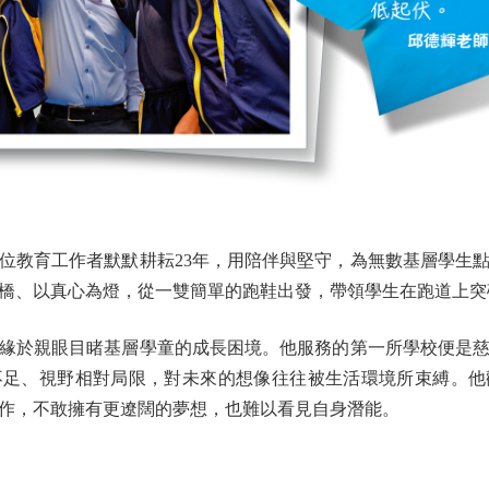
教育工作者默默耕耘23年，用陪伴與堅守，為無數基層學生點
橋、以真心為燈，從一雙簡單的跑鞋出發，帶領學生在跑道上突
於親眼目睹基層學童的成長困境。他服務的第一所學校便是慈
不足、視野相對局限，對未來的想像往往被生活環境所束縛。他
作，不敢擁有更遼闊的夢想，也難以看見自身潛能。