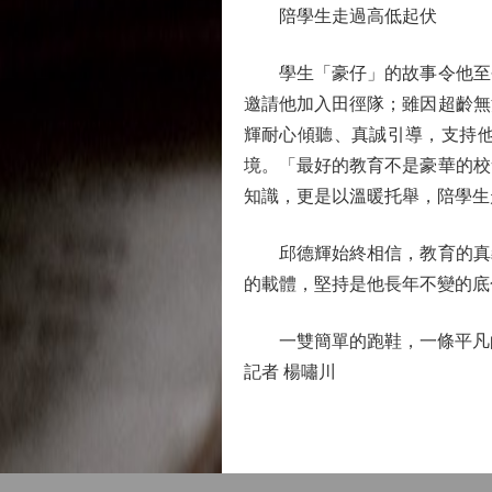
陪學生走過高低起伏
學生「豪仔」的故事令他至今
邀請他加入田徑隊；雖因超齡無
輝耐心傾聽、真誠引導，支持
境。「最好的教育不是豪華的校
知識，更是以溫暖托舉，陪學生
邱德輝始終相信，教育的真義
的載體，堅持是他長年不變的底
一雙簡單的跑鞋，一條平凡的
記者 楊嘯川