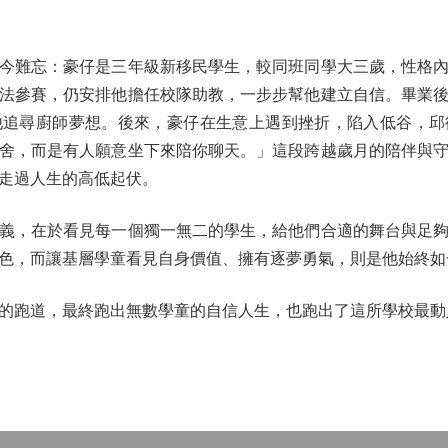
難忘：豪仔是三年級新移民學生，較同班同學大三歲，性格內
法參賽，仍安排他擔任校隊助教，一步步幫他建立自信。畢業
他追尋廚師夢想。後來，豪仔在生意上遇到挫折，陷入低谷，邱
舍，而是有人願意坐下來陪你聊天。」這段跨越歲月的陪伴與
走過人生的高低起伏。
，在於看見每一個獨一無二的學生，給他們合適的舞台與足夠
色，而讓基層學童看見自身價值、擁有逐夢勇氣，則是他始終如
跑道，最終跑出無數學童的自信人生，也跑出了這所學校最動人