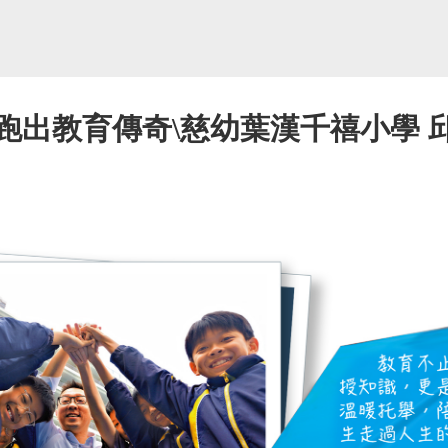
跑出教育傳奇\慈幼葉漢千禧小學 