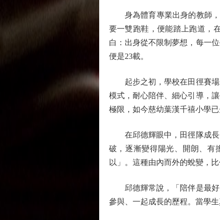
身為體育專業出身的教師，邱
要一雙跑鞋，便能踏上跑道，
白：出身從不限制夢想，每一位
便是23載。
起步之初，學校在田徑賽場上
模式，耐心陪伴、細心引導，讓
極限，如今慈幼葉漢千禧小學已
在邱德輝眼中，田徑隊成長的
破，逐漸變得陽光、開朗、有
以」。這種由內而外的蛻變，比
邱德輝常說，「陪伴是最好的
參與、一起成長的歷程。當學生