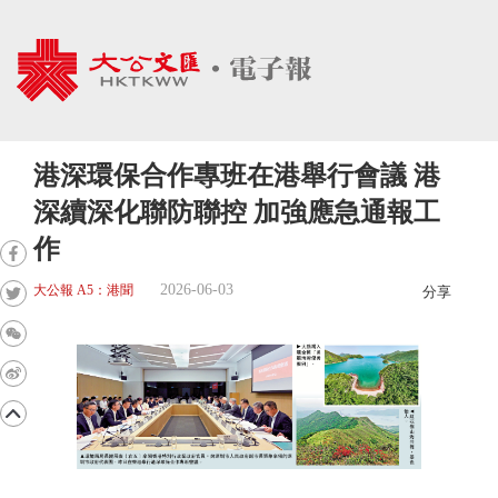
港深環保合作專班在港舉行會議 港
深續深化聯防聯控 加強應急通報工
作
2026-06-03
大公報 A5：港聞
分享