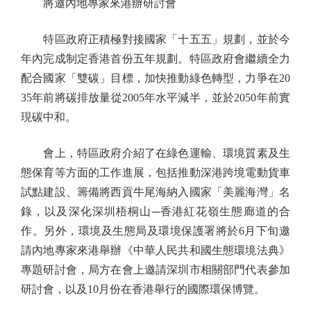
將邀內地專家來港辦研討會
特區政府正積極對接國家「十五五」規劃，並於今
年內完成制定香港首份五年規劃。特區政府會繼續全力
配合國家「雙碳」目標，加快推動綠色轉型，力爭在20
35年前將碳排放量從2005年水平減半，並於2050年前實
現碳中和。
會上，特區政府介紹了在綠色運輸、環境質素及生
態保育等方面的工作進展，包括推動深港跨境電動貨車
試點建設、籌備將西貢牛尾海納入國家「美麗海灣」名
錄，以及深化深圳梧桐山─香港紅花嶺生態廊道的合
作。另外，環境及生態局及環境保護署將於6月下旬邀
請內地專家來港舉辦《中華人民共和國生態環境法典》
專題研討會，局方在會上邀請深圳市相關部門代表參加
研討會，以及10月份在香港舉行的國際環保博覽。