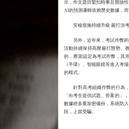
示，作文題目緊扣時事且開放性
AI的預測邏輯依賴歷史數據，
安檢措施持續升級 嚴打涉考
另外，近年來，考試作弊的手
活動持續保持高壓嚴打態勢。
的，應當認定為考試作弊，其
（手環）、智能眼鏡等進入考場
的模式。
針對高考組織作弊的行為，教
「向考生提供試題、答案的」，
數據經多重加密備份，系統防入
段，上當受騙。