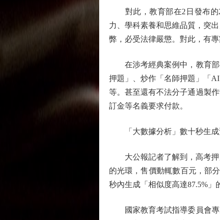
對此，教育部在2日發布的2
力、學科素養和思維品質，突出
弊，必受法律嚴懲。對此，有專
在涉考經典案例中，教育部提
押題」、炒作「名師押題」「A
等。甚至還有不法分子通過製作
訂金等名義要求付款。
「大數據分析」數十秒生成
大公報記者了解到，高考押題
的光環，售價動輒數百元，部分
秒內生成「相似度高達87.5%」
國家教育考試指導委員會專家