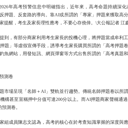
026年高考預警信息中明確指出，近年來，高考命題持續深化
反押題、反套路的導向。靠AI或所謂的「專家」押題來獲取高
家提醒，考生及家長理性應考，不要心存僥倖。\大公報記者 江
到，有部分商家利用考生家長的投機心理，將押題當成牟利工
I押題」等虛假宣傳手段，誘導考生家長購買所謂的「高考押題
釣魚網站，用發短訊、網頁彈窗等方式出售所謂的「高考真題
預測卷
市場呈現「名師＋AI」雙軌並行趨勢。傳統名師押題卷以所謂
機構甚至宣稱押中分值可達200分以上。而AI押題商家聲稱通
的預測卷。
組成員陳志文認為，高考的核心在於考查知識掌握的深度與應