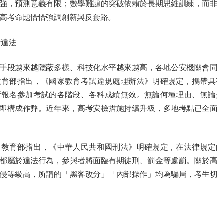
強，預測意義有限；數學難題的突破依賴於長期思維訓練，而
而高考命題恰恰強調創新與反套路。
違法
段越來越隱蔽多樣、科技化水平越來越高，各地公安機關會同
教育部指出，《國家教育考試違規處理辦法》明確規定，攜帶具
所報名參加考試的各階段、各科成績無效。無論何種理由、無論
即構成作弊。近年來，高考安檢措施持續升級，多地考點已全
育部指出，《中華人民共和國刑法》明確規定，在法律規定
都屬於違法行為，參與者將面臨有期徒刑、罰金等處罰。關於
侵等級高，所謂的「黑客改分」「內部操作」均為騙局，考生