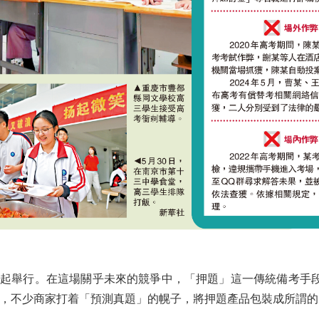
日起舉行。在這場關乎未來的競爭中，「押題」這一傳統備考手
」，不少商家打着「預測真題」的幌子，將押題產品包裝成所謂