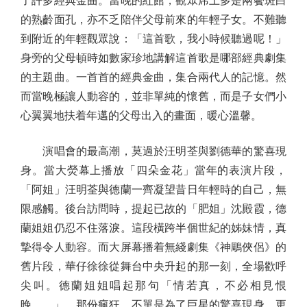
了許多經典金曲。當晚的紅館，觀眾席上多是兩鬢斑白
的熟齡面孔，亦不乏陪伴父母前來的年輕子女。不難聽
到附近的年輕觀眾說：「這首歌，我小時候聽過呢！」
身旁的父母頓時如數家珍地講解這首歌是哪部經典劇集
的主題曲。一首首的經典金曲，集合兩代人的記憶。然
而當晚極讓人動容的，並非單純的懷舊，而是子女們小
心翼翼地扶着年邁的父母出入的畫面，暖心溫馨。
演唱會的最高潮，莫過於汪明荃與劉德華的驚喜現
身。當大熒幕上播放「四朵金花」當年的表演片段，
「阿姐」汪明荃與德蘭一齊凝望昔日年輕時的自己，無
限感觸。後台訪問時，提起已故的「肥姐」沈殿霞，德
蘭姐姐仍忍不住落淚。這段橫跨半個世紀的姊妹情，真
摯得令人動容。而大屏幕播着無綫劇集《神鵰俠侶》的
舊片段，華仔徐徐從舞台中央升起的那一刻，全場歡呼
尖叫。德蘭姐姐唱起那句「情若真，不必相見恨
晚……」，那份瘋狂，不單是為了巨星的驚喜現身，更