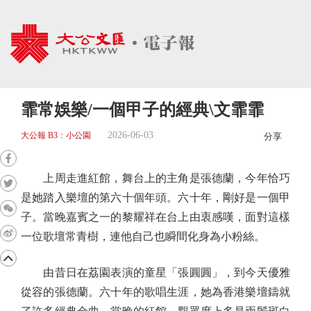
霏常娛樂/一個甲子的經典\文霏霏
2026-06-03
大公報 B3：小公園
分享
上周走進紅館，舞台上的主角是張德蘭，今年恰巧
是她踏入樂壇的第六十個年頭。六十年，剛好是一個甲
子。當晚嘉賓之一的黎耀祥在台上由衷感嘆，面對這樣
一位歌壇常青樹，連他自己也瞬間化身為小粉絲。
由昔日在荔園表演的童星「張圓圓」，到今天優雅
從容的張德蘭。六十年的歌唱生涯，她為香港樂壇鑄就