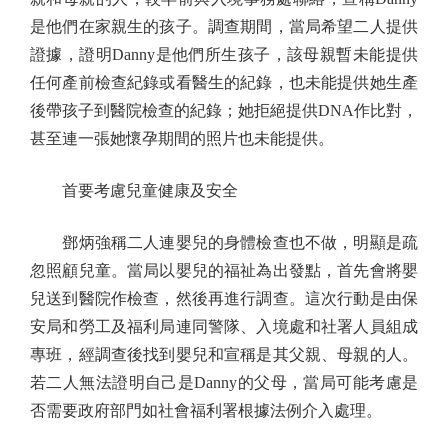
是他們在家親生的孩子。調查期間，當局希望二人提供
證據，證明Danny是他們所生孩子，該母親暫未能提供
任何產前檢查紀錄或看醫生的紀錄，也未能提供她生產
後帶孩子到醫院檢查的紀錄；她拒絕提供DNA作比對，
甚至連一張她懷孕期間的照片也未能提供。
首要考慮兒童健康及安全
鄧炳強稱二人連嬰兒的身體檢查也不做，明顯是疏
忽照顧兒童。當局以嬰兒的福祉為出發點，首先會將嬰
兒送到醫院作檢查，然後再進行調查。這次行動是由保
安局和勞工及福利局連同警隊、入境處和社署人員組成
專班，經調查後找到嬰兒和宣稱是其父親、母親的人。
若二人無法證明自己是Danny的父母，當局可能考慮是
否需要政府部門如社會福利署根據法例介入處理。