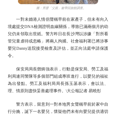
圖：男嬰「父親」被帶回旅館調查。
一對未婚港人情侶聲稱早前在家產子，但未有向入
境處提交DNA檢測證明血緣關係，導致已滿兩個月的幼
兒仍未領取出世紙。警方昨日在長沙灣以涉嫌「對所看
管兒童虐待或忽略」將兩人拘捕。社會福利署已將涉事
嬰兒Danny送院接受檢查及評估，並正向法庭申請保護
令。
保安局局長鄧炳強表示，行動是保安局、勞工及福
利局連同警隊等多個部門組成專班進行，以嬰兒的福祉
為出發點。勞工及福利局局長孫玉菡表示，會以法、
理、情原則盡快妥善處理事件。\大公報記者 易曉彤
警方表示，留意到一對本地男女聲稱早前於家中自
行分娩，誕下一名嬰兒，懷疑他們未有向嬰兒提供適切