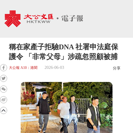
稱在家產子拒驗DNA 社署申法庭保
護令 「非常父母」涉疏忽照顧被捕
2026-06-03
大公報 A10：港聞
分享