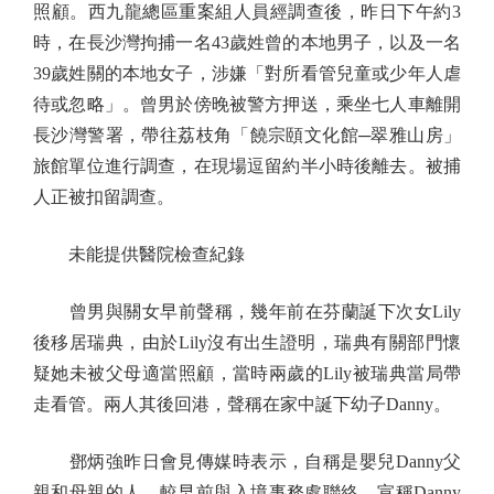
照顧。西九龍總區重案組人員經調查後，昨日下午約3
時，在長沙灣拘捕一名43歲姓曾的本地男子，以及一名
39歲姓關的本地女子，涉嫌「對所看管兒童或少年人虐
待或忽略」。曾男於傍晚被警方押送，乘坐七人車離開
長沙灣警署，帶往荔枝角「饒宗頤文化館─翠雅山房」
旅館單位進行調查，在現場逗留約半小時後離去。被捕
人正被扣留調查。
未能提供醫院檢查紀錄
曾男與關女早前聲稱，幾年前在芬蘭誕下次女Lily
後移居瑞典，由於Lily沒有出生證明，瑞典有關部門懷
疑她未被父母適當照顧，當時兩歲的Lily被瑞典當局帶
走看管。兩人其後回港，聲稱在家中誕下幼子Danny。
鄧炳強昨日會見傳媒時表示，自稱是嬰兒Danny父
親和母親的人，較早前與入境事務處聯絡，宣稱Danny