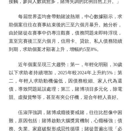
接觸，參與人數就愈多，賭博失調的比例自然上升。」
每屆世界盃均會帶動賭波熱潮，中心數據顯示，求
助個案往往在賽事結束後的三至六個月暴升。她分析，
由於賭徒在賽事中仍專注觀賽，債務問題未即時浮現，
直至完賽後三至六個月，信用卡、貸款、私人債務陸續
到期，求助個案才顯著上升，增幅約5至8%。
近年個案呈現三大趨勢：第一，年輕化明顯，30歲
以下求助者持續增加，2025年較2024年上升約5%；第
二，年輕人求助動機偏低，因債務較細、家人代為還
債，導致問題延誤處理；第三，賭博項目多元化，除電
競、虛擬貨幣等，甚至有夾公仔機，迎合年輕人喜好。
伍淑萍強調，賭博成癮後要戒賭，往往比想像中困
難，原因包括：賭博啟動大腦獎賞機制，心癮極強；債
務、失業、家庭破裂形成惡性循環；賭徒普遍出現「必