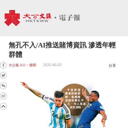
無孔不入/AI推送賭博資訊 滲透年輕
群體
2026-06-03
大公報 A11：港聞
分享