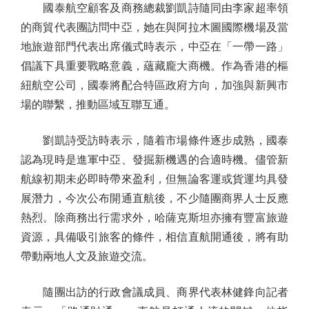
國泰航空顧客及商務總裁劉凱詩隨同由李家超率領
的商貿代表團訪問中亞，她在與阿拉木圖國際機場及當
地旅遊部門代表出席儀式時表示，中亞在「一帶一路」
倡議下具重要戰略意義，蘊藏龐大商機。作為香港的樞
紐航空公司，國泰將配合特區政府方向，加強與新興市
場的聯繫，推動區域互聯互通。
劉凱詩受訪時表示，隨着市場條件逐步成熟，國泰
認為現時是進軍中亞、發掘新機遇的合適時機。儘管新
航線初期未必即時帶來盈利，但無論客運或貨運均具發
展潛力，今次公布開通直航後，不少隨團商界人士反應
熱烈。除商務出行需求外，哈薩克斯坦亦擁有豐富旅遊
資源，具備吸引旅客的條件，相信直航開通後，將有助
帶動兩地人文及旅遊交流。
隨團出訪的行政會議成員、商界代表林健鋒向記者