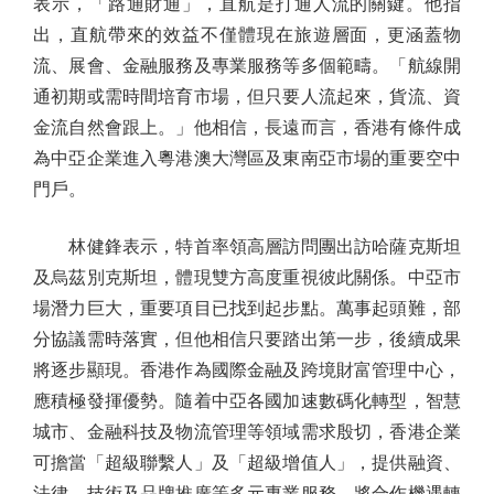
表示，「路通財通」，直航是打通人流的關鍵。他指
出，直航帶來的效益不僅體現在旅遊層面，更涵蓋物
流、展會、金融服務及專業服務等多個範疇。「航線開
通初期或需時間培育市場，但只要人流起來，貨流、資
金流自然會跟上。」他相信，長遠而言，香港有條件成
為中亞企業進入粵港澳大灣區及東南亞市場的重要空中
門戶。
林健鋒表示，特首率領高層訪問團出訪哈薩克斯坦
及烏茲別克斯坦，體現雙方高度重視彼此關係。中亞市
場潛力巨大，重要項目已找到起步點。萬事起頭難，部
分協議需時落實，但他相信只要踏出第一步，後續成果
將逐步顯現。香港作為國際金融及跨境財富管理中心，
應積極發揮優勢。隨着中亞各國加速數碼化轉型，智慧
城市、金融科技及物流管理等領域需求殷切，香港企業
可擔當「超級聯繫人」及「超級增值人」，提供融資、
法律、技術及品牌推廣等多元專業服務，將合作機遇轉