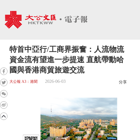
特首中亞行/工商界振奮：人流物流
資金流有望進一步提速 直航帶動哈
國與香港商貿旅遊交流
2026-06-03
大公報 A3：港聞
分享