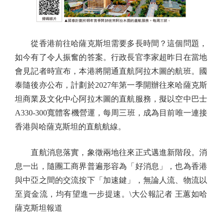
從香港前往哈薩克斯坦需要多長時間？這個問題，
如今有了令人振奮的答案。行政長官李家超昨日在當地
會見記者時宣布，本港將開通直航阿拉木圖的航班。國
泰隨後亦公布，計劃於2027年第一季開辦往來哈薩克斯
坦商業及文化中心阿拉木圖的直航服務，擬以空中巴士
A330-300寬體客機營運，每周三班，成為目前唯一連接
香港與哈薩克斯坦的直航航線。
直航消息落實，象徵兩地往來正式邁進新階段。消
息一出，隨團工商界普遍形容為「好消息」，也為香港
與中亞之間的交流按下「加速鍵」，無論人流、物流以
至資金流，均有望進一步提速。\大公報記者 王蕙如哈
薩克斯坦報道