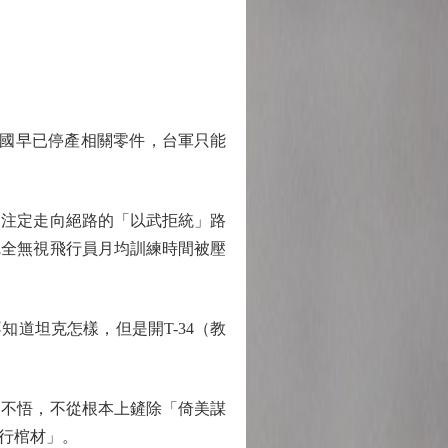
美國早已停產相關零件，台軍只能
注定走向絕路的「以武拒統」路
完全無視飛行員月均訓練時間被壓
道坦克怎樣，但是開T-34（教
不悟，不從根本上鏟除「倚美謀
行棺材」。