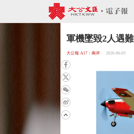
軍機墜毀2人遇難
大公報 A17：兩岸
2026-06-03