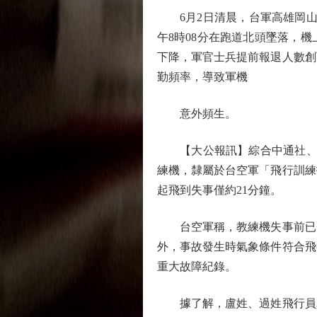
6月2日清晨，台軍高雄岡山「
午8時08分在跑道北頭墜落，
下降，軍官士兵提前報退人數創
勤頻率，導致軍機
意外頻生。
【大公報訊】綜合中通社、台媒
練機，隸屬於台空軍「飛行訓練
起飛到失事僅約21分鐘。
台空軍稱，教練機失事前已飛
外，事故發生時氣象條件符合飛
重大故障紀錄。
據了解，盧姓、過姓飛行員為中