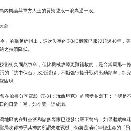
內輿論與軍方人士的質疑聲浪一浪高過一浪。
玩命」
的張延廷指出，這次失事的T-34C機隊已服役超過40年，
隨之持續降低。
術衝突固然致命，但比機械故障更難補救的，是台當局那一條
謂的「抗中保台」政治議程，不斷強行提升戰備出勤頻率，卻
觀困境。
臉書分享電影《T-34：玩命坦克》的感受並寫下：「我是不知
日的日常自嘲，如今竟一語成讖。
地區的在野黨派和諸多專家已經發出嚴正警告，如果繼續執迷
當局吹得神乎其神的所謂先進戰機，仍將是消耗年輕生命的「飛