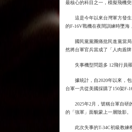
最核心的科目之一，模擬飛機突
這是今年以來台灣軍方發生的第
的F-16V戰機在夜間訓練時墜
國民黨黨團痛批民進黨當局升
然將台軍官兵當成了「人肉盾牌
失事機型問題多 12飛行員
據統計，自2020年以來，包
台軍一共從美國採購了150架F-
2025年2月，號稱台軍自研的
的「強軍」面貌蒙上一層陰影。
此次失事的T-34C初級教練機