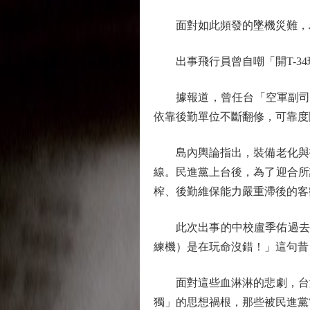
面對如此頻發的墜機災難，島
出事飛行員曾自嘲「開T-34
據報道，曾任台「空軍副司令」
依靠後勤單位不斷翻修，可靠度
島內輿論指出，裝備老化與技
線。民進黨上台後，為了迎合所
榨、後勤維保能力嚴重滯後的客
此次出事的中校盧季佑過去曾在
練機）是在玩命沒錯！」這句昔
面對這些血淋淋的悲劇，台灣
獨」的思想禍根，那些被民進黨