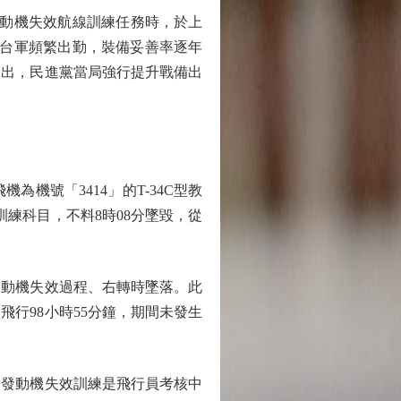
發動機失效航線訓練任務時，於上
，台軍頻繁出勤，裝備妥善率逐年
指出，民進黨當局強行提升戰備出
號「3414」的T-34C型教
練科目，不料8時08分墜毀，從
動機失效過程、右轉時墜落。此
行98小時55分鐘，期間未發生
擬發動機失效訓練是飛行員考核中