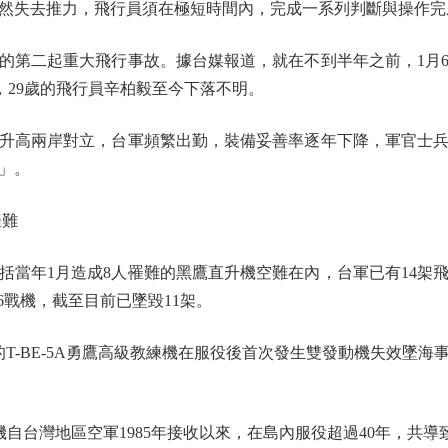
然失去推力，飛行員須在極短時間內，完成一系列判斷與操作完
二起重大飛行事故。據台媒報道，就在不到半年之前，1月6日
海，29歲的飛行員辛柏毅至今下落不明。
高兩岸對立，台軍頻繁出勤，裝備妥善率逐年下降，軍官士兵
」。
罹難
括當年1月造成8人罹難的黑鷹直升機空難在內，台軍已有14架飛
16戰機，截至目前已墜毀11架。
T-BE-5A勇鷹高級教練機在服役後首次發生雙發動機失效墜
自台灣地區空軍1985年接收以來，在島內服役超過40年，共導