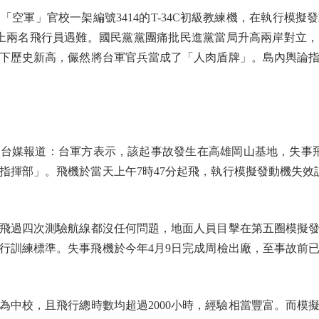
空軍」官校一架編號3414的T-34C初級教練機，在執行模擬
機上兩名飛行員遇難。國民黨黨團痛批民進黨當局升高兩岸對立
下歷史新高，儼然將台軍官兵當成了「人肉盾牌」。島內輿論
報道：台軍方表示，該起事故發生在高雄岡山基地，失事飛機為機
指揮部」。飛機於當天上午7時47分起飛，執行模擬發動機失效訓
過四次測驗航線都沒任何問題，地面人員目擊在第五圈模擬發
行訓練標準。失事飛機於今年4月9日完成周檢出廠，至事故前已飛
校，且飛行總時數均超過2000小時，經驗相當豐富。而模