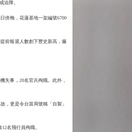
成迫降。
傍晚，花蓮基地一架編號6700
提前報退人數創下歷史新高，儼
機失事，20名官兵殉職。此外，
海事故，更是令台當局號稱「自製」
致12名飛行員殉職。