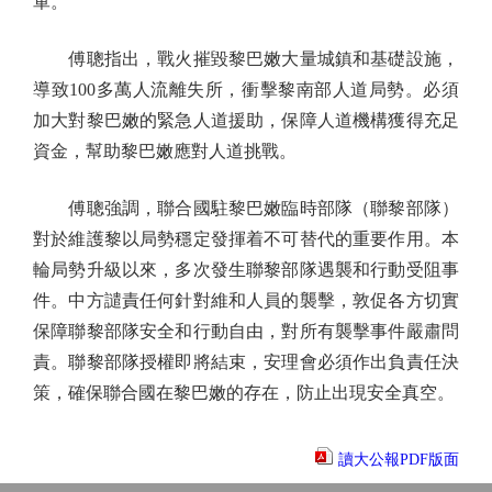
軍。
傅聰指出，戰火摧毀黎巴嫩大量城鎮和基礎設施，
導致100多萬人流離失所，衝擊黎南部人道局勢。必須
加大對黎巴嫩的緊急人道援助，保障人道機構獲得充足
資金，幫助黎巴嫩應對人道挑戰。
傅聰強調，聯合國駐黎巴嫩臨時部隊（聯黎部隊）
對於維護黎以局勢穩定發揮着不可替代的重要作用。本
輪局勢升級以來，多次發生聯黎部隊遇襲和行動受阻事
件。中方譴責任何針對維和人員的襲擊，敦促各方切實
保障聯黎部隊安全和行動自由，對所有襲擊事件嚴肅問
責。聯黎部隊授權即將結束，安理會必須作出負責任決
策，確保聯合國在黎巴嫩的存在，防止出現安全真空。
讀大公報PDF版面