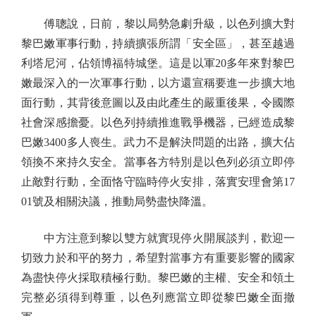
傅聰說，日前，黎以局勢急劇升級，以色列擴大對
黎巴嫩軍事行動，持續擴張所謂「安全區」，甚至越過
利塔尼河，佔領博福特城堡。這是以軍20多年來對黎巴
嫩最深入的一次軍事行動，以方還宣稱要進一步擴大地
面行動，其背後意圖以及由此產生的嚴重後果，令國際
社會深感擔憂。以色列持續推進戰爭機器，已經造成黎
巴嫩3400多人喪生。武力不是解決問題的出路，擴大佔
領換不來持久安全。當事各方特別是以色列必須立即停
止敵對行動，全面恪守臨時停火安排，落實安理會第17
01號及相關決議，推動局勢盡快降溫。
中方注意到黎以雙方就實現停火開展談判，歡迎一
切致力於和平的努力，希望對當事方有重要影響的國家
為盡快停火採取積極行動。黎巴嫩的主權、安全和領土
完整必須得到尊重，以色列應當立即從黎巴嫩全面撤