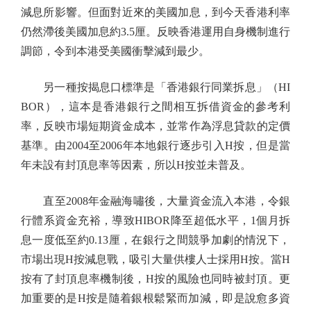
減息所影響。但面對近來的美國加息，到今天香港利率
仍然滯後美國加息約3.5厘。反映香港運用自身機制進行
調節，令到本港受美國衝擊減到最少。
另一種按揭息口標準是「香港銀行同業拆息」（HI
BOR），這本是香港銀行之間相互拆借資金的參考利
率，反映市場短期資金成本，並常作為浮息貸款的定價
基準。由2004至2006年本地銀行逐步引入H按，但是當
年未設有封頂息率等因素，所以H按並未普及。
直至2008年金融海嘯後，大量資金流入本港，令銀
行體系資金充裕，導致HIBOR降至超低水平，1個月拆
息一度低至約0.13厘，在銀行之間競爭加劇的情況下，
市場出現H按減息戰，吸引大量供樓人士採用H按。當H
按有了封頂息率機制後，H按的風險也同時被封頂。更
加重要的是H按是隨着銀根鬆緊而加減，即是說愈多資