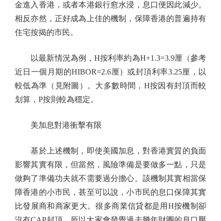
金進入香港，或者本港銀行愈水浸，息口便因此減少。
相反亦然，正好成為上佳的機制，保障香港的普遍持有
住宅按揭的市民。
以最新情況為例，H按利率約為H+1.3=3.9厘（參考
近日一個月期的HIBOR=2.6厘）或封頂利率3.25厘，以
較低為準（見附圖）。大多數時間，H按因有封頂而較
划算，P按則較為穩定。
美加息對港衝擊有限
基於上述機制，即使美國加息，對香港實質的負面
影響其實有限，但當然，風險準備是要做多一點，只是
做夠了準備功夫就不需要過分擔心。該機制其實相當保
障香港的小市民，甚至可以說，小市民的息口保障其實
比發展商和商家更大。很多商業信貸都是用H按機制卻
沒有CAP封頂，所以大家會發覺過去幾年財團的息口壓