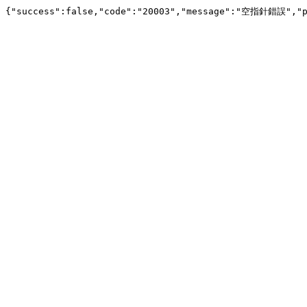
{"success":false,"code":"20003","message":"空指針錯誤","pa