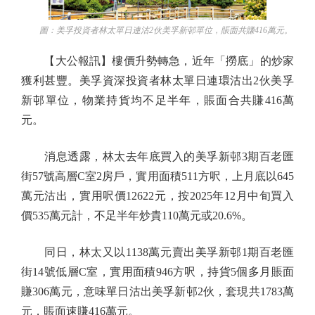
圖：美孚投資者林太單日連沽2伙美孚新邨單位，賬面共賺416萬元。
【大公報訊】樓價升勢轉急，近年「撈底」的炒家
獲利甚豐。美孚資深投資者林太單日連環沽出2伙美孚
新邨單位，物業持貨均不足半年，賬面合共賺416萬
元。
消息透露，林太去年底買入的美孚新邨3期百老匯
街57號高層C室2房戶，實用面積511方呎，上月底以645
萬元沽出，實用呎價12622元，按2025年12月中旬買入
價535萬元計，不足半年炒貴110萬元或20.6%。
同日，林太又以1138萬元賣出美孚新邨1期百老匯
街14號低層C室，實用面積946方呎，持貨5個多月賬面
賺306萬元，意味單日沽出美孚新邨2伙，套現共1783萬
元，賬面速賺416萬元。