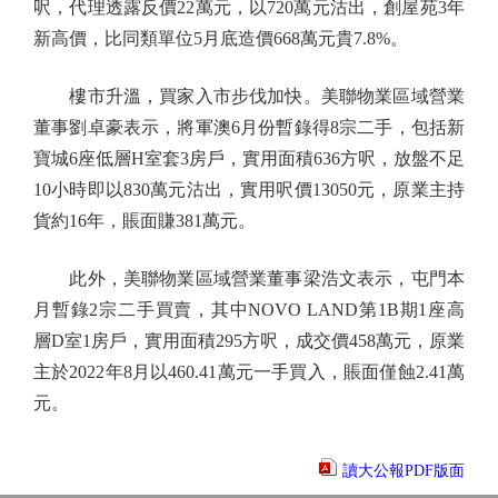
呎，代理透露反價22萬元，以720萬元沽出，創屋苑3年
新高價，比同類單位5月底造價668萬元貴7.8%。
樓市升溫，買家入市步伐加快。美聯物業區域營業
董事劉卓豪表示，將軍澳6月份暫錄得8宗二手，包括新
寶城6座低層H室套3房戶，實用面積636方呎，放盤不足
10小時即以830萬元沽出，實用呎價13050元，原業主持
貨約16年，賬面賺381萬元。
此外，美聯物業區域營業董事梁浩文表示，屯門本
月暫錄2宗二手買賣，其中NOVO LAND第1B期1座高
層D室1房戶，實用面積295方呎，成交價458萬元，原業
主於2022年8月以460.41萬元一手買入，賬面僅蝕2.41萬
元。
讀大公報PDF版面