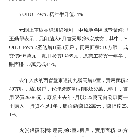
YOHO Town 3房年半升值34%
元朗上車盤亦錄短線獲利，中原地產區域營業經理
王勤學表示，元朗踏入6月首天即錄5宗成交，其中，Y
OHO Town 2座低層H室3房戶，實用面積516方呎，成
交價695萬元，實用呎價13469元，原業主持貨一年半，
賬面賺177萬元或34%。
去年入伙的西營盤東邊街九號高層D室，實用面積2
49方呎，屬1房戶，代理透露單位剛以657萬元轉手，實
用呎價26386元，原業主去年7月以525萬元向發展商一
手購入，持貨不足1年，賬面勁賺132萬元，賺幅達25.
1%。
火炭銀禧花園5座高層D室2房戶，實用面積506方