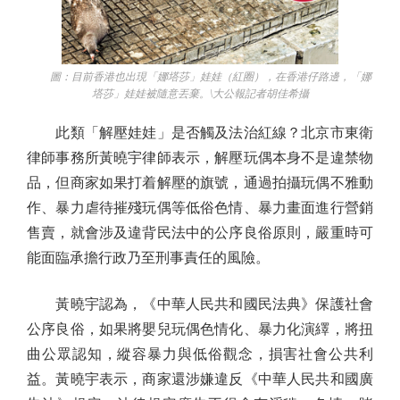
圖：目前香港也出現「娜塔莎」娃娃（紅圈），在香港仔路邊，「娜
塔莎」娃娃被隨意丟棄。\大公報記者胡佳希攝
此類「解壓娃娃」是否觸及法治紅線？北京市東衛
律師事務所黃曉宇律師表示，解壓玩偶本身不是違禁物
品，但商家如果打着解壓的旗號，通過拍攝玩偶不雅動
作、暴力虐待摧殘玩偶等低俗色情、暴力畫面進行營銷
售賣，就會涉及違背民法中的公序良俗原則，嚴重時可
能面臨承擔行政乃至刑事責任的風險。
黃曉宇認為，《中華人民共和國民法典》保護社會
公序良俗，如果將嬰兒玩偶色情化、暴力化演繹，將扭
曲公眾認知，縱容暴力與低俗觀念，損害社會公共利
益。黃曉宇表示，商家還涉嫌違反《中華人民共和國廣