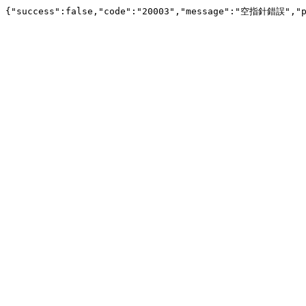
{"success":false,"code":"20003","message":"空指針錯誤","pa