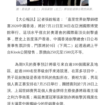
圖：蔡俊彥（左二）與張家朗（左三）將領銜港隊出戰世錦賽。
【大公報訊】記者張銳報道：「嘉里世界劍擊錦標
賽2026中國香港」將於7月22日至30日在亞洲國際博覽
館舉行。這項水平僅次於奧運會的國際最頂尖劍擊盛
事，歷史上首度落戶香港。中國香港劍擊總會1日公布
賽事售票詳情，門票將於9日（下周二）起透過網上平
台Klook公開發售，票價由250元至1500元不等。
為期9天的賽事預計將吸引來自逾100個國家及地
區、超過1000名世界級劍手來港競逐。在眾多項目中，
男子花劍無疑是香港市民的焦點所在。賽程方面，男花
個人賽正賽安排在7月25日舉行，團體賽則於7月28日上
演。上屆世錦賽男花個人賽金牌得主蔡俊彥將藉着主場
之利力爭衛冕；兩屆奧運冠軍張家朗亦將衝擊其職業生
涯大滿貫中唯獨缺少的世錦賽金牌。