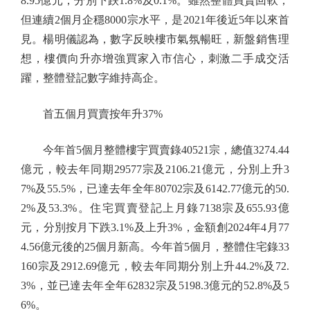
8.95億元，分別下跌1.8%及0.1%。雖然整體買賣回軟，
但連續2個月企穩8000宗水平，是2021年後近5年以來首
見。楊明儀認為，數字反映樓市氣氛暢旺，新盤銷售理
想，樓價向升亦增強買家入市信心，刺激二手成交活
躍，整體登記數字維持高企。
首五個月買賣按年升37%
今年首5個月整體樓宇買賣錄40521宗，總值3274.44
億元，較去年同期29577宗及2106.21億元，分別上升3
7%及55.5%，已達去年全年80702宗及6142.77億元的50.
2%及53.3%。住宅買賣登記上月錄7138宗及655.93億
元，分別按月下跌3.1%及上升3%，金額創2024年4月77
4.56億元後的25個月新高。今年首5個月，整體住宅錄33
160宗及2912.69億元，較去年同期分別上升44.2%及72.
3%，並已達去年全年62832宗及5198.3億元的52.8%及5
6%。