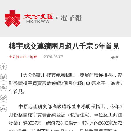
樓宇成交連續兩月超八千宗 5年首見
2026-06-03
大公報 A18：地產
分享
【大公報訊】樓市氣氛暢旺，發展商積極推盤，帶
動整體樓宇買賣宗數連續2個月企穩8000宗水平，為近5
年首見。
中原地產研究部高級聯席董事楊明儀指出，今年5
月份整體樓宇買賣合約登記（包括住宅、車位及工商舖
物業）錄8537宗，總值728.43億元，較4月的8692宗及72