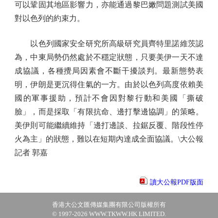
可以鞏固其地區影響力，亦能通過黎巴嫩問題測試美國
對以色列的約束力。
以色列國家安全研究所高級研究員齊特里諾維茨認
為，中東局勢仍然處於不穩定狀態，只要美伊一天不達
成協議，各種攪局因素會不斷干擾談判。最新態勢表
明，伊朗是更沉得住氣的一方。由於以色列高度依賴美
國的軍事援助，預計不會因對黎行動和美國「撕破
臉」，而是採取「有限抗命、邊打擊邊協調」的策略。
美伊則可能繼續維持「邊打邊談、拉鋸反覆、階段性停
火為主」的狀態，難以在短期內達成全面協議。\大公報
記者 郭嘉
讀大公報PDF版面
香港大公文匯傳媒集團有限公司版權所有
© 1997-2026 WWW.TKWW.HK LIMITED.