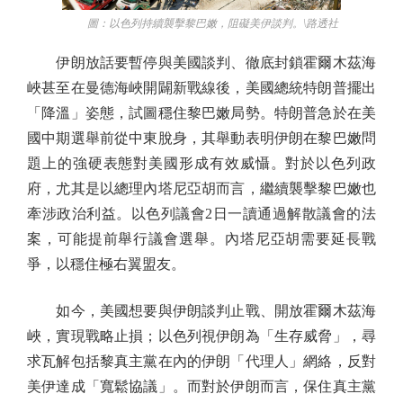
圖：以色列持續襲擊黎巴嫩，阻礙美伊談判。\路透社
伊朗放話要暫停與美國談判、徹底封鎖霍爾木茲海
峽甚至在曼德海峽開闢新戰線後，美國總統特朗普擺出
「降溫」姿態，試圖穩住黎巴嫩局勢。特朗普急於在美
國中期選舉前從中東脫身，其舉動表明伊朗在黎巴嫩問
題上的強硬表態對美國形成有效威懾。對於以色列政
府，尤其是以總理內塔尼亞胡而言，繼續襲擊黎巴嫩也
牽涉政治利益。以色列議會2日一讀通過解散議會的法
案，可能提前舉行議會選舉。內塔尼亞胡需要延長戰
爭，以穩住極右翼盟友。
如今，美國想要與伊朗談判止戰、開放霍爾木茲海
峽，實現戰略止損；以色列視伊朗為「生存威脅」，尋
求瓦解包括黎真主黨在內的伊朗「代理人」網絡，反對
美伊達成「寬鬆協議」。而對於伊朗而言，保住真主黨