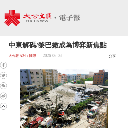
中東解碼/黎巴嫩成為博弈新焦點
2026-06-03
大公報 A24：國際
分享