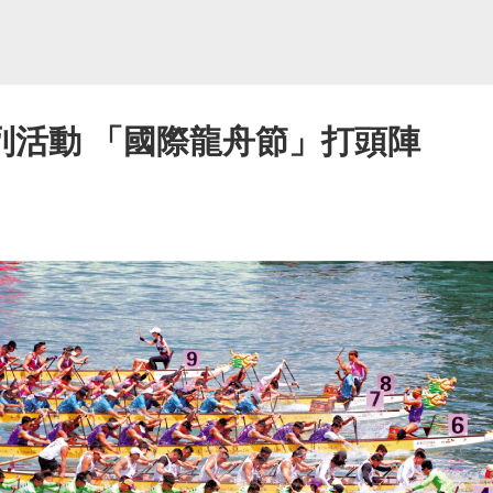
列活動 「國際龍舟節」打頭陣