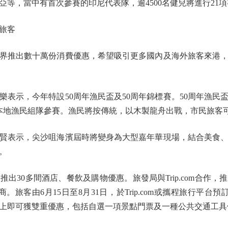
等，當中有首次參賽的印尼代表隊，逾4500名健兒將進行21
旅客
推出數十萬份消費優惠，希望吸引更多國內及海外旅客來港，
示，今年特設50周年漁民盃及50周年錦標賽。50周年漁民
本地漁民組隊參賽。漁民將按傳統，以木製龍舟出戰，市民旅客
表示，尖沙咀海濱屆時將變身為大型嘉年華現場，結合美食、
。
0多間酒店、餐飲及購物優惠。旅發局與Trip.com合作，推
。旅客由6月15日至8月31日，於Trip.com或攜程旅行平台預
或以上即可獲雙重優惠，包括自選一項景點門票及一種公共交通工