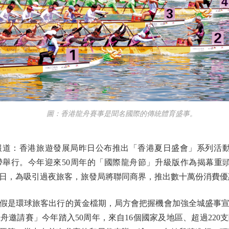
圖：香港龍舟賽事是聞名國際的傳統體育盛事。
：香港旅遊發展局昨日公布推出「香港夏日盛會」系列活動，由
帶舉行。今年迎來50周年的「國際龍舟節」升級版作為揭幕重頭
3日，為吸引過夜旅客，旅發局將聯同商界，推出數十萬份消費
是環球旅客出行的黃金檔期，局方會把握機會加強全城盛事宣
舟邀請賽」今年踏入50周年，來自16個國家及地區、超過220