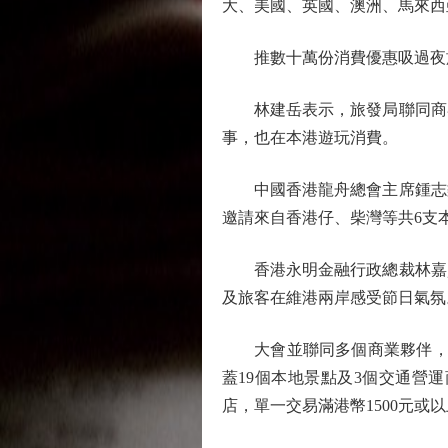
大、美國、英國、澳洲、馬來西亞
推數十萬份消費優惠吸過夜
林建岳表示，旅發局聯同商界
事，也在本港遊玩消費。
中國香港龍舟總會主席鍾志樂表
邀請來自香港仔、柴灣等共6支
香港永明金融行政總裁林嘉賢
及旅客在維港兩岸感受節日氣氛
大會並聯同多個商業夥伴，推出3
蓋19個本地景點及3個交通營運商
店，單一交易滿港幣1500元