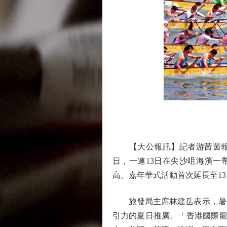
【大公報訊】記者游茜茵報道
日，一連13日在尖沙咀海濱一
高。嘉年華式活動首次延長至1
旅發局主席林建岳表示，暑假
引力的夏日推廣。「香港國際龍