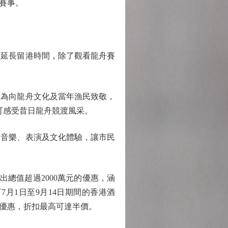
項賽事。
延長留港時間，除了觀看龍舟賽
盃為向龍舟文化及當年漁民致敬，
可感受昔日龍舟競渡風采。
音樂、表演及文化體驗，讓市民
出總值超過2000萬元的優惠，涵
訂7月1日至9月14日期間的香港酒
具優惠，折扣最高可達半價。