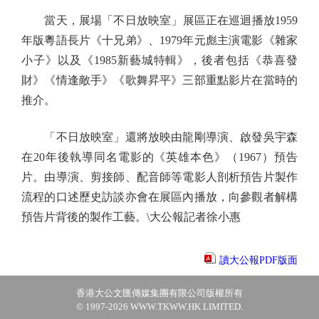
當天，展場「不日放映室」展區正在巡迴播放1959
年版粵語長片《十兄弟》、1979年元彪主演電影《雜家
小子》以及《1985新藝城特輯》，後者包括《恭喜發
財》《情逢敵手》《歌舞昇平》三部重點影片在當時的
推介。
「不日放映室」還將放映由龍剛導演、啟發吳宇森
在20年後執導同名電影的《英雄本色》（1967）預告
片。由導演、剪接師、配音師等電影人剖析預告片製作
流程的口述歷史訪談亦會在展區內播放，向參觀者解構
預告片背後的製作工藝。\大公報記者徐小惠
讀大公報PDF版面
香港大公文匯傳媒集團有限公司版權所有
© 1997-2026 WWW.TKWW.HK LIMITED.