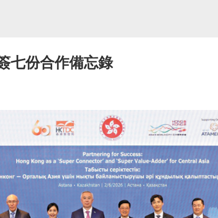
界簽七份合作備忘錄