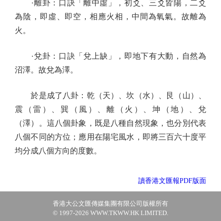
·離卦：口訣「離中虛」，初爻、三爻皆陽，二爻
為陰，即虛、即空，相應火相，中間為氧氣。故離為
火。
·兌卦：口訣「兌上缺」，即地下有大動，自然為
沼澤。故兌為澤。
於是成了八卦：乾（天）、坎（水）、艮（山）、
震（雷）、巽（風）、離（火）、坤（地）、兌
（澤）。這八個卦象，既是八種自然現象，也分別代表
八個不同的方位；應用在陽宅風水，即將三百六十度平
均分成八個方向的度數。
讀香港文匯報PDF版面
香港大公文匯傳媒集團有限公司版權所有
© 1997-2026 WWW.TKWW.HK LIMITED.