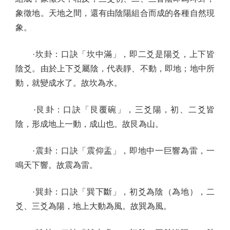
象徵地。天地之間，還有由陰陽組合而成的各種自然現
象。
·坎卦：口訣「坎中滿」，即二爻是陽爻，上下皆
陰爻。由於上下爻屬陰，代表靜、不動，即地；地中所
動，就變成水了。故坎為水。
·艮卦：口訣「艮覆碗」，三爻陽，初、二爻皆
陰，形成地上一動，成山也。故艮為山。
·震卦：口訣「震仰盂」，即地中一巨響為雷，一
鳴天下響。故震為雷。
·巽卦：口訣「巽下斷」，初爻為陰（為地），二
爻、三爻為陽，地上大動為風。故巽為風。