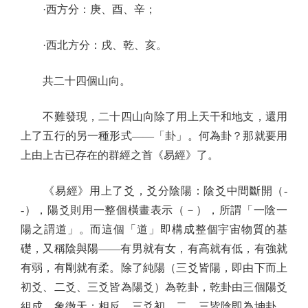
·西方分：庚、酉、辛；
·西北方分：戌、乾、亥。
共二十四個山向。
不難發現，二十四山向除了用上天干和地支，還用
上了五行的另一種形式——「卦」。何為卦？那就要用
上由上古已存在的群經之首《易經》了。
《易經》用上了爻，爻分陰陽：陰爻中間斷開（-
-），陽爻則用一整個橫畫表示（－），所謂「一陰一
陽之謂道」。而這個「道」即構成整個宇宙物質的基
礎，又稱陰與陽——有男就有女，有高就有低，有強就
有弱，有剛就有柔。除了純陽（三爻皆陽，即由下而上
初爻、二爻、三爻皆為陽爻）為乾卦，乾卦由三個陽爻
組成，象徵天；相反，三爻初、二、三皆陰即為坤卦，