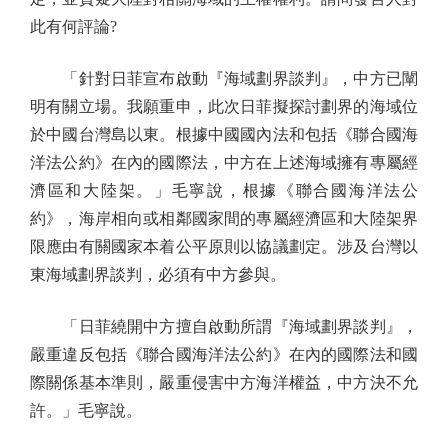
此有何評論?
「針對日菲宣布啟動『海域劃界談判』，中方已闡
明有關立場。我願重申，此次日菲擬探討劃界的海域位
於中國台灣島以東。根據中國國內法和包括《聯合國海
洋法公約》在內的國際法，中方在上述海域擁有專屬經
濟區和大陸架。」毛寧說，根據《聯合國海洋法公
約》，海岸相向或相鄰國家間的專屬經濟區和大陸架界
限應由有關國家本着公平原則以協議劃定。涉及台灣以
東海域劃界談判，必須有中方參與。
「日菲繞開中方擅自啟動所謂『海域劃界談判』，
嚴重違反包括《聯合國海洋法公約》在內的國際法和國
際關係基本準則，嚴重侵害中方海洋權益，中方決不允
許。」毛寧說。