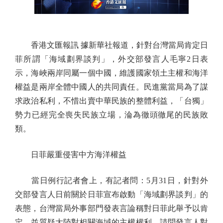
香港文匯報訊 據新華社報道，針對台灣當局肯定日
菲所謂「海域劃界談判」，外交部發言人毛寧2日表
示，海峽兩岸同屬一個中國，維護國家領土主權和海洋
權益是兩岸全體中國人的共同責任。民進黨當局為了謀
求政治私利，不惜出賣中華民族的整體利益，「台獨」
勢力已經完全喪失民族立場，淪為徹頭徹尾的民族敗
類。
日菲嚴重侵害中方海洋權益
當日例行記者會上，有記者問：5月31日，針對外
交部發言人日前關於日菲宣布啟動「海域劃界談判」的
表態，台灣當局外事部門發表言論稱對日菲此舉予以肯
定，並質疑大陸對相關海域的主權權利。請問發言人對