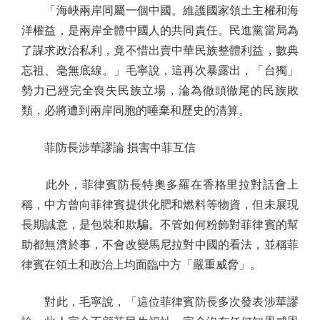
「海峽兩岸同屬一個中國。維護國家領土主權和海
洋權益，是兩岸全體中國人的共同責任。民進黨當局為
了謀求政治私利，竟不惜出賣中華民族整體利益，數典
忘祖、毫無底線。」毛寧說，這再次暴露出，「台獨」
勢力已經完全喪失民族立場，淪為徹頭徹尾的民族敗
類，必將遭到兩岸同胞的唾棄和歷史的清算。
菲防長涉華謬論 損害中菲互信
此外，菲律賓防長特奧多羅在香格里拉對話會上
稱，中方曾向菲律賓提供化肥和燃料等物資，但未展現
長期誠意，是包裝和欺騙。不管如何粉飾對菲律賓的幫
助都無濟於事，不會改變馬尼拉對中國的看法，並稱菲
律賓在領土和政治上均面臨中方「嚴重威脅」。
對此，毛寧說，「這位菲律賓防長多次發表涉華謬