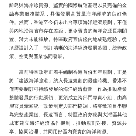
離島與海岸線資源、堅實的國際航運基礎以及完備的金
融專業服務體系，具備發展高質量海洋經濟的良好條
件。然而，香港至今仍未出台專項海洋經濟規劃，不僅
與內地沿海省市存在差距，更令寶貴的海洋資源長期閒
置、潛力未能釋放。特區政府宜借鑑內地成熟經驗，從
頂層設計入手，制訂清晰的海洋經濟發展藍圖，統籌政
策、空間與產業協同發展。
當前特區政府正着手編制香港首份五年規劃，正是
將「建設海洋強港」納入長遠規劃的最佳時機。香港不
僅需要制訂可持續發展的海洋經濟藍圖，作為推動產業
整體發展的行動綱領，更須成立跨部門專責小組，由高
層官員牽頭統一政策制定與部門協調，將零散項目串聯
為完整產業鏈。長遠而言，特區政府亦應與大灣區其他
城市建立海洋經濟協作機制，推動規劃對接、資源共
享、協同治理，共同用好區內寶貴的海洋資源。