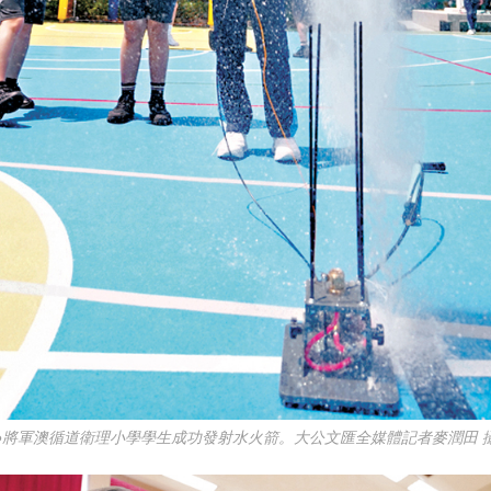
●將軍澳循道衛理小學學生成功發射水火箭。大公文匯全媒體記者麥潤田 