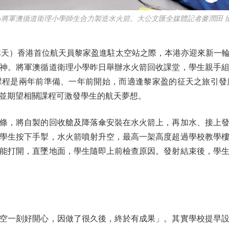
●將軍澳循道衛理小學師生合力製造水火箭。大公文匯全媒體記者麥潤田 
天）香港首位航天員黎家盈進駐太空站之際，本港亦迎來新一輪
神。將軍澳循道衛理小學昨日舉辦水火箭回收課堂，學生親手
課程是兩年前準備、一年前開始，而適逢黎家盈的征天之旅引發
並期望相關課程可激發學生的航天夢想。
，將自製的回收艙及降落傘安裝在水火箭上，再加水、接上發
學生按下手掣，水火箭噴射升空，最高一架高度超過學校教學
能打開，直墜地面，學生隨即上前檢查原因。發射結束後，學
一刻好開心，因做了很久後，終於有成果」。其實學校提早設