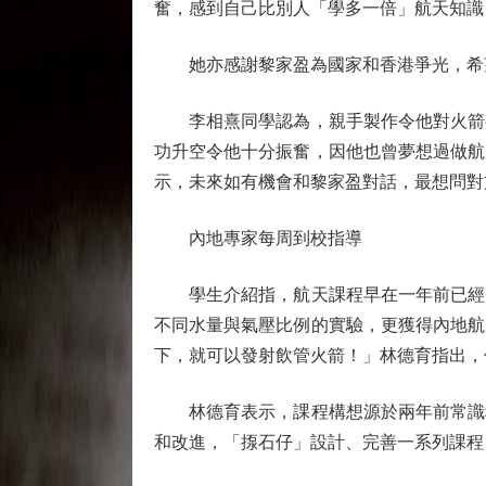
奮，感到自己比別人「學多一倍」航天知識
她亦感謝黎家盈為國家和香港爭光，希
李相熹同學認為，親手製作令他對火箭有
功升空令他十分振奮，因他也曾夢想過做航
示，未來如有機會和黎家盈對話，最想問對
內地專家每周到校指導
學生介紹指，航天課程早在一年前已經開
不同水量與氣壓比例的實驗，更獲得內地航
下，就可以發射飲管火箭！」林德育指出，
林德育表示，課程構想源於兩年前常識科
和改進，「揼石仔」設計、完善一系列課程