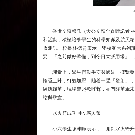
香港文匯報訊（大公文匯全媒體記者 林
和活動，積極培養學生的科學知識及航天精
收測試。校長林德育表示，學校航天系列
要，「之前做好準備，到今日大派用場」，
課堂上，學生們動手安裝螺絲、擰緊發條
輪番上陣，打氣加壓。隨着一聲「發射」，
緩緩飄落，現場響起歡呼聲，亦有降落傘未
謝與敬意。
水火箭成功回收感興奮
小六學生陳津瞳表示，「見到水火箭升空