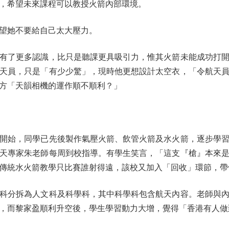
，希望未來課程可以教授火箭內部環境。
望她不要給自己太大壓力。
了更多認識，比只是聽課更具吸引力，惟其火箭未能成功打開
天員，只是「有少少驚」，現時他更想設計太空衣，「令航天
方「天韻相機的運作順不順利？」
始，同學已先後製作氣壓火箭、飲管火箭及水火箭，逐步學習
天專家朱老師每周到校指導。有學生笑言，「這支『槍』本來
傳統水火箭教學只比賽誰射得遠，該校又加入「回收」環節，帶
分拆為人文科及科學科，其中科學科包含航天內容。老師與內
，而黎家盈順利升空後，學生學習動力大增，覺得「香港有人做