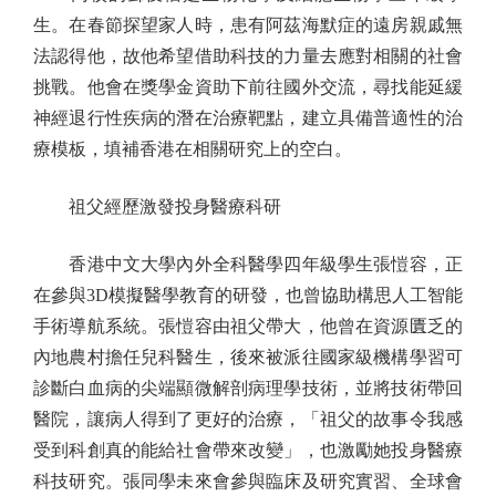
生。在春節探望家人時，患有阿茲海默症的遠房親戚無
法認得他，故他希望借助科技的力量去應對相關的社會
挑戰。他會在獎學金資助下前往國外交流，尋找能延緩
神經退行性疾病的潛在治療靶點，建立具備普適性的治
療模板，填補香港在相關研究上的空白。
祖父經歷激發投身醫療科研
香港中文大學內外全科醫學四年級學生張愷容，正
在參與3D模擬醫學教育的研發，也曾協助構思人工智能
手術導航系統。張愷容由祖父帶大，他曾在資源匱乏的
內地農村擔任兒科醫生，後來被派往國家級機構學習可
診斷白血病的尖端顯微解剖病理學技術，並將技術帶回
醫院，讓病人得到了更好的治療，「祖父的故事令我感
受到科創真的能給社會帶來改變」，也激勵她投身醫療
科技研究。張同學未來會參與臨床及研究實習、全球會