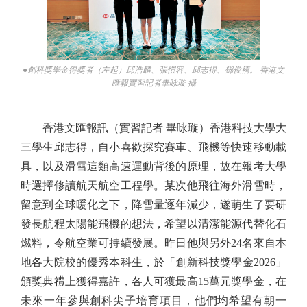
●創科獎學金得獎者（左起）邱浩麟、張愷容、邱志得、鄧俊禧。 香港文
匯報實習記者畢咏璇 攝
香港文匯報訊（實習記者 畢咏璇）香港科技大學大
三學生邱志得，自小喜歡探究賽車、飛機等快速移動載
具，以及滑雪這類高速運動背後的原理，故在報考大學
時選擇修讀航天航空工程學。某次他飛往海外滑雪時，
留意到全球暖化之下，降雪量逐年減少，遂萌生了要研
發長航程太陽能飛機的想法，希望以清潔能源代替化石
燃料，令航空業可持續發展。昨日他與另外24名來自本
地各大院校的優秀本科生，於「創新科技獎學金2026」
頒獎典禮上獲得嘉許，各人可獲最高15萬元獎學金，在
未來一年參與創科尖子培育項目，他們均希望有朝一