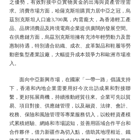
之優勢，有效對接中亞實物黃金的出海與資產管理需
求。消費市場方面，哈薩克斯坦購買力居中亞之冠，烏
茲別克斯坦人口逾3,700萬，內需龐大，為香港輕工產
品、品牌消費品及跨境電商企業提供廣闊的發展空間。
在供應鏈方面，烏茲別克斯坦擁有充沛年輕勞動力及普
惠制待遇，特別適合紡織、成衣、皮革製品和鞋履等勞
動密集型產業設廠，大幅提升成本競爭力和歐洲市場准
入。
面向中亞新興市場，在國家「一帶一路」倡議支持
下，香港和內地企業需要用好今次出訪成果和對接聯
繫，更好拓展商機，持續推動經貿往來。企業可先以貿
易、項目對接、供應鏈管理，以及融資、法律、會計、
稅務、保險和風險管理等專業服務切入，以較輕資產模
式累積經驗、網絡和市場認知，並善用區域合作平台和
合作夥伴，借力新疆作為切入點，借助其地理相近、鐵