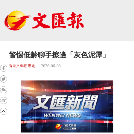
警惕低齡聊手擦邊「灰色泥潭」
2026-06-03
香港文匯報 專題