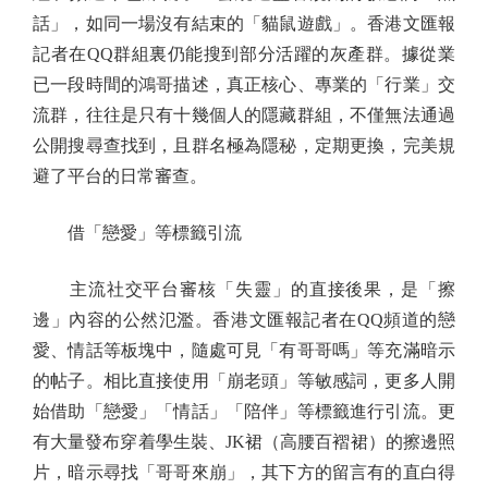
話」，如同一場沒有結束的「貓鼠遊戲」。香港文匯報
記者在QQ群組裏仍能搜到部分活躍的灰產群。據從業
已一段時間的鴻哥描述，真正核心、專業的「行業」交
流群，往往是只有十幾個人的隱藏群組，不僅無法通過
公開搜尋查找到，且群名極為隱秘，定期更換，完美規
避了平台的日常審查。
借「戀愛」等標籤引流
主流社交平台審核「失靈」的直接後果，是「擦
邊」內容的公然氾濫。香港文匯報記者在QQ頻道的戀
愛、情話等板塊中，隨處可見「有哥哥嗎」等充滿暗示
的帖子。相比直接使用「崩老頭」等敏感詞，更多人開
始借助「戀愛」「情話」「陪伴」等標籤進行引流。更
有大量發布穿着學生裝、JK裙（高腰百褶裙）的擦邊照
片，暗示尋找「哥哥來崩」，其下方的留言有的直白得