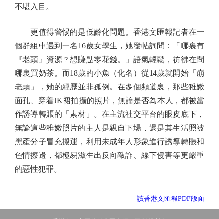
不堪入目。
更值得警惕的是低齡化問題。香港文匯報記者在一
個群組中遇到一名16歲女學生，她發帖詢問：「哪裏有
『老頭』資源？想賺點零花錢。」語氣輕鬆，彷彿在問
哪裏買奶茶。而18歲的小魚（化名）從14歲就開始「崩
老頭」，她的經歷並非孤例。在多個頻道裏，那些稚嫩
面孔、穿着JK裙拍攝的照片，無論是否為本人，都被當
作誘導轉賬的「素材」。在主流社交平台的眼皮底下，
無論這些稚嫩照片的主人是親自下場，還是其生活照被
黑產分子冒充搬運，利用未成年人形象進行誘導轉賬和
色情擦邊，都極易滋生出反向敲詐、線下侵害等更嚴重
的惡性犯罪。
讀香港文匯報PDF版面