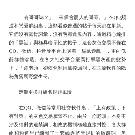
「有哥哥嗎？」「來個會寵人的哥哥。」在QQ頻
道和戀愛群組裏，這類看似普通的帖子每天都在刷新。
它們沒有露骨詞彙，沒有明顯違規內容，通過精心編排
的「黑話」與極具暗示性的帖子，這套灰色交易不僅在
QQ、微信、抖音等平台上演着「貓鼠遊戲」，更向低
齡群體滲透。在各大社交平台嚴厲打擊黑灰產的態勢
下，「崩老頭」卻依然利用風控漏洞，在主流軟件的隱
秘角落裏野蠻生長。
定期更換群組名規避風險
在QQ、微信等常用社交軟件裏，「上有政策，下
有對策」的灰色交易屢禁不止。由於「崩老頭」本身不
涉及絕對的違禁詞，相應的機制極難直接封控，各大群
組和頻道早已練就了一套繞過監管規則的敏感詞「黑