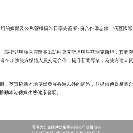
的媒體及公私營機構昨日率先簽署7份合作備忘錄，涵蓋國際
譚衛兒與張秀雲隨團出訪哈薩克斯坦與烏茲別克斯坦，其間與
署合作備忘錄，旨在加強雙方媒體人員交流合作，提升新聞專業，為雙方
，落實協助本地傳媒發展香港以外的網絡，並提供傳媒產業合
推動本港傳媒生態健康發展。
香港大公文匯傳媒集團有限公司版權所有
© 1997-2026 WWW.TKWW.HK LIMITED.