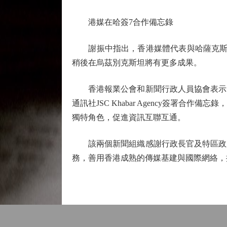
港媒在哈簽7合作備忘錄
謝振中指出，香港媒體代表與哈薩克斯坦
稍後在烏茲別克斯坦將有更多成果。
香港報業公會和新聞行政人員協會表示，
通訊社JSC Khabar Agency簽
獨特角色，促進資訊互聯互通。
該兩個新聞組織感謝行政長官及特區政府
務，善用香港成熟的傳媒基建與國際網絡，