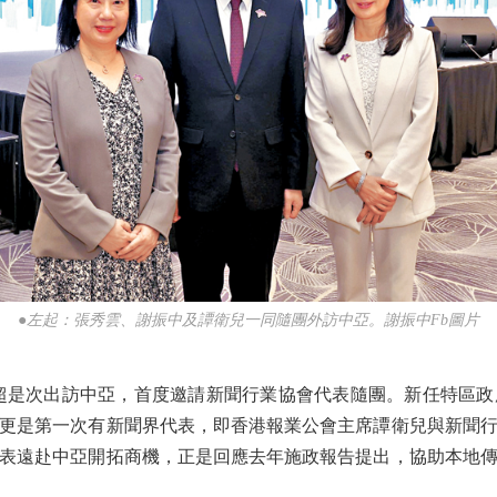
●左起：張秀雲、謝振中及譚衛兒一同隨團外訪中亞。謝振中Fb圖片
是次出訪中亞，首度邀請新聞行業協會代表隨團。新任特區政
更是第一次有新聞界代表，即香港報業公會主席譚衛兒與新聞
表遠赴中亞開拓商機，正是回應去年施政報告提出，協助本地