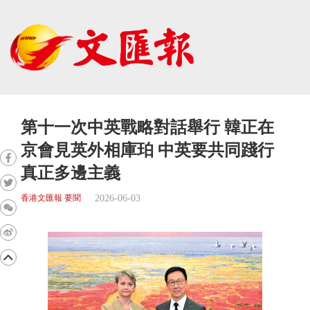
第十一次中英戰略對話舉行 韓正在
京會見英外相庫珀 中英要共同踐行
真正多邊主義
2026-06-03
香港文匯報 要聞