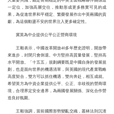
人重要共識，錨定長期穩定的中英全面戰略夥伴關係這
一定位，加強高層交往，推動形成更多務實可見的成
果，為促進世界和平穩定、繁榮發展作出中英兩國的貢
獻，為這個動盪不安的世界注入更多確定性。
冀英為中企提供公平公正營商環境
王毅表示，中國改革開放40多年歷史證明，開放帶
來進步，封閉只會倒退。中方堅持高質量發展，堅持高
水平開放。「十五五」規劃綱要既是中國自身的發展規
劃，也是面向世界的機遇清單，與英國的現代產業戰略
高度契合，雙方可以抓住機遇，雙向奔赴，相互成就。
希望英方為中資企業提供公平、公正、非歧視的營商環
境，合理界定安全邊界，為兩國發展關係、深化合作營
造良好氛圍。
王毅強調，當前國際形勢變亂交織，叢林法則沉渣