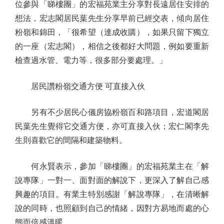
位參與「睇樓團」的宏福苑業主分享對長遠居住安排的
想法，宏志閣居民葉先生分享早前已經交表，傾向居住
粉嶺和錦田，「很希望（達成收購），如果只留下獨立
的一座（宏志閣），相信之後都好大問題，例如要重新
檢查過水管、電力等，很多部分要處理。」
居民讚粉嶺交通方便 可直接入伙
另有不少居民心儀房協粉嶺百和路項目，宏道閣居
民葉先生覺得它交通方便，亦可直接入伙；宏仁閣李先
生則喜歡它的間隔和建築物料。
何永賢表示，參加「睇樓團」的宏福苑業主在「解
說專隊」一對一、面對面的解說下，更深入了解自己感
興趣的項目。有業主特別感謝「解說專隊」，在清晰解
說的同時，也照顧到自己的情緒，因對方易地而處的心
態而倍感溫暖。