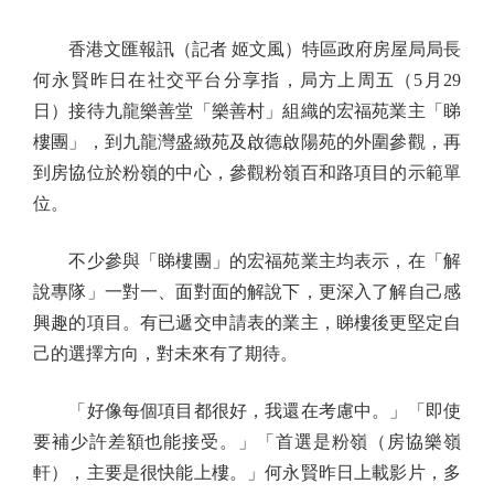
香港文匯報訊（記者 姬文風）特區政府房屋局局長
何永賢昨日在社交平台分享指，局方上周五（5月29
日）接待九龍樂善堂「樂善村」組織的宏福苑業主「睇
樓團」，到九龍灣盛緻苑及啟德啟陽苑的外圍參觀，再
到房協位於粉嶺的中心，參觀粉嶺百和路項目的示範單
位。
不少參與「睇樓團」的宏福苑業主均表示，在「解
說專隊」一對一、面對面的解說下，更深入了解自己感
興趣的項目。有已遞交申請表的業主，睇樓後更堅定自
己的選擇方向，對未來有了期待。
「好像每個項目都很好，我還在考慮中。」「即使
要補少許差額也能接受。」「首選是粉嶺（房協樂嶺
軒），主要是很快能上樓。」何永賢昨日上載影片，多