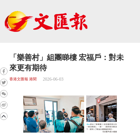
「樂善村」組團睇樓 宏福戶：對未
來更有期待
2026-06-03
香港文匯報 港聞