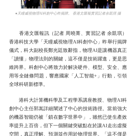
●天瞳威視物理AI科創中心昨揭牌。 香港文匯報實習記者余凱琪 攝
香港文匯報訊（記者 周曉菁、實習記者 余凱琪）
香港科技大學「天瞳威視物理AI科創中心」昨舉行揭牌
儀式，科大副校長鄭光廷致辭指，物理AI是讓機器真正
「讀懂」物理法則的關鍵，這不僅是技術躍進，更是思
維跨界。科創中心將致力於解決硬件、模型、安全、應
用等全鏈條問題，響應國家「人工智能+」行動，引領
全球科研新標準。
港科大計算機科學及工程學系講座教授、物理AI科
創中心主任郭嵩詳細闡述了中心的技術路徑。當前強大
的機器智能仍被「鎖在數字世界中」，雖然已使生產效
率提升上百倍，但下一個關鍵突破點在於讓AI走出虛擬
空間，真正理解、預測並作用於物理世界。「這不僅是