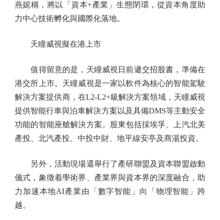
燕妮稱，將以「資本+產業」生態閉環，從資本角度助
力中心技術孵化與國際化落地。
天瞳威視擬在港上市
值得留意的是，天瞳威視日前遞交招股書，準備在
港交所上市。天瞳威視是一家以軟件為核心的智能駕駛
解決方案提供商，在L2-L2+級解決方案領域，天瞳威視
提供智能行車與泊車解決方案以及具備DMS等主動安全
功能的智能座艙解決方案。股東包括採埃孚、上汽北美
產投、北汽產投、中投中財、地平線安亭及商湯投資。
另外，活動現場還舉行了產研聯盟及資本聯盟啟動
儀式，象徵着學術界、產業界與資本界的深度融合，助
力加速本地AI產業由「數字智能」向「物理智能」跨
越。