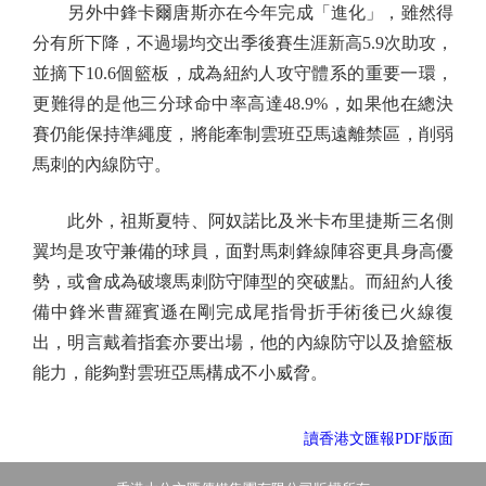
另外中鋒卡爾唐斯亦在今年完成「進化」，雖然得
分有所下降，不過場均交出季後賽生涯新高5.9次助攻，
並摘下10.6個籃板，成為紐約人攻守體系的重要一環，
更難得的是他三分球命中率高達48.9%，如果他在總決
賽仍能保持準繩度，將能牽制雲班亞馬遠離禁區，削弱
馬刺的內線防守。
此外，祖斯夏特、阿奴諾比及米卡布里捷斯三名側
翼均是攻守兼備的球員，面對馬刺鋒線陣容更具身高優
勢，或會成為破壞馬刺防守陣型的突破點。而紐約人後
備中鋒米曹羅賓遜在剛完成尾指骨折手術後已火線復
出，明言戴着指套亦要出場，他的內線防守以及搶籃板
能力，能夠對雲班亞馬構成不小威脅。
讀香港文匯報PDF版面