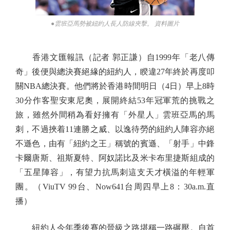
●雲班亞馬勢被紐約人長人防線夾擊。 資料圖片
香港文匯報訊（記者 郭正謙）自1999年「老八傳
奇」後便與總決賽絕緣的紐約人，睽違27年終於再度叩
關NBA總決賽。他們將於香港時間明日（4日）早上8時
30分作客聖安東尼奧，展開終結53年冠軍荒的挑戰之
旅，雖然外間稍為看好擁有「外星人」雲班亞馬的馬
刺，不過挾着11連勝之威、以逸待勞的紐約人陣容亦絕
不遜色，由有「紐約之王」稱號的賓遜、「射手」中鋒
卡爾唐斯、祖斯夏特、阿奴諾比及米卡布里捷斯組成的
「五星陣容」，有望力抗馬刺這支天才橫溢的年輕軍
團。（ViuTV 99台、Now641台周四早上8：30a.m.直
播）
紐約人今年季後賽的晉級之路堪稱一路碾壓。自首