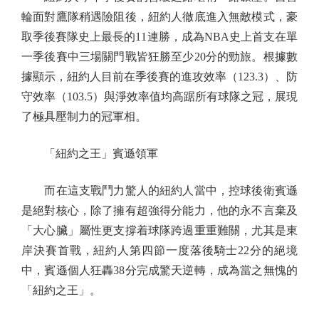
輪面對鷹隊稍遇險阻後，紐約人徹底進入無敵模式，豪
取季後賽隊史上最長的11連勝，成為NBA史上首支在單
一季後賽中三場關門戰皆狂勝至少20分的勁旅。根據數
據顯示，紐約人目前在季後賽的進攻效率（123.3）、防
守效率（103.5）與淨效率值均高踞所有球隊之冠，展現
了極具壓制力的冠軍相。
「紐約之王」賓遜領軍
而在這支戰鬥力驚人的紐約人當中，控球後衛賓遜
是絕對核心，除了擁有超強得分能力，他的永不言棄及
「大心臟」屬性更支撐着球隊跨過重重難關，尤其是東
岸決賽首戰，紐約人第四節一度落後騎士22分的絕境
中，賓遜個人狂轟38分完成驚天逆轉，成為當之無愧的
「紐約之王」。