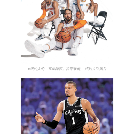
●紐約人的「五星陣容」攻守兼備。 紐約人Fb圖片