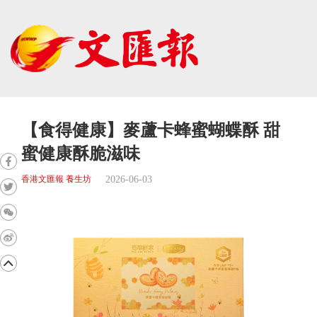
【食得健康】麥蘆卡蜂蜜蝴蝶酥 甜
蜜健康酥脆滋味
2026-06-03
香港文匯報 養生坊