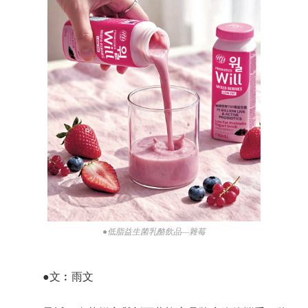
●低脂益生菌乳酪飲品—雜莓
●文︰雨文