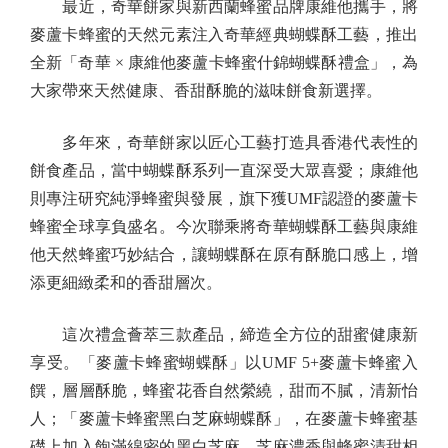
最近，奇華餅家與新西蘭蜂蜜品牌康維他攜手，將
麥蘆卡蜂蜜的天然元素注入奇華經典蝴蝶酥工藝，推出
全新「奇華 × 康維他麥蘆卡蜂蜜什錦蝴蝶酥禮盒」，為
大家帶來天然健康、香甜酥脆的滋味餅食新選擇。
多年來，奇華餅家以匠心工藝打造具香港代表性的
餅食產品，當中蝴蝶酥系列一直深受大眾喜愛；康維他
則專注研究純淨蜂蜜與發展，旗下獲UMF認證的麥蘆卡
蜂蜜全球享負盛名。今次聯乘將奇華蝴蝶酥工藝與康維
他天然蜂蜜巧妙結合，讓蝴蝶酥在原有酥脆口感上，增
添更細緻柔和的香甜層次。
這次禮盒薈萃三款產品，締造全方位的甜蜜健康新
享受。「麥蘆卡蜂蜜蝴蝶酥」以UMF 5+麥蘆卡蜂蜜入
饌，層層酥脆，蜂蜜花香自然縈繞，甜而不膩，清新怡
人；「麥蘆卡蜂蜜黑白芝麻蝴蝶酥」，在麥蘆卡蜂蜜基
礎上加入飽滿綿密的黑白芝麻，芝麻濃香與蜂蜜清甜相