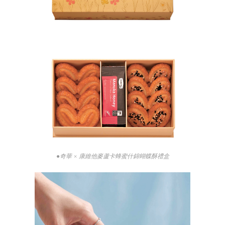
●奇華 × 康維他麥蘆卡蜂蜜什錦蝴蝶酥禮盒