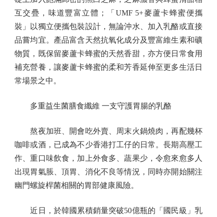
互交疊，味道豐富立體；「UMF 5+麥蘆卡蜂蜜便攜
裝」以獨立便攜包裝設計，無論沖水、加入乳酪或直接
品嘗均宜。產品富含天然抗氧化成分及豐富維生素和礦
物質，既保留麥蘆卡蜂蜜的天然香甜，亦方便日常食用
補充營養，讓麥蘆卡蜂蜜的柔和芳香延伸至更多生活日
常場景之中。
多重益生菌膳食纖維 一支守護胃腸的乳酪
熬夜加班、開會吃外賣、周末火鍋燒肉，再配幾杯
咖啡或酒，已成為不少香港打工仔的日常。長期高壓工
作、重口味飲食，加上外食多、蔬果少，令愈來愈多人
出現胃氣脹、頂胃、消化不良等情況，同時亦開始關注
幽門螺旋桿菌相關的胃部健康風險。
近日，於韓國累積銷量突破50億瓶的「國民級」乳