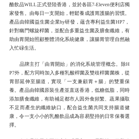
酪飲品WILL正式登陸香港，並於各區7-Eleven便利店獨
家發售。由每日一支開始，輕鬆養成護胃護腸的習慣。
產品由韓國益生菌企業hy研發，蘊含專利益生菌HP7，
針對幽門螺旋桿菌，並配合多重益生菌及膳食纖維，有
助由胃開始照顧整體消化系統健康，讓腸胃管理自然融
入忙碌生活。
品牌主打「由胃開始」的消化系統管理概念。除H
P7外，配方同時加入多種乳酸桿菌及雙歧桿菌菌株，從
胃部延伸至腸道，實現「一支兼顧胃＋腸」的雙重保
養。產品由韓國原裝生產並直送香港，低糖低脂，同時
添加膳食纖維，有助補足都市人因外食頻繁、蔬果攝取
不足而產生的纖維缺口，配合益生菌共同支持腸道健
康，令一支小小的乳酪飲品成為容易堅持的日常保養選
擇。