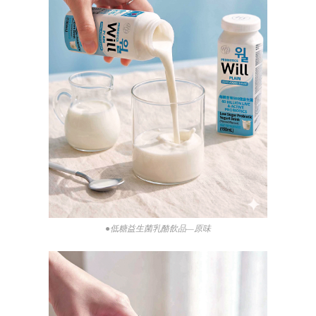
●低糖益生菌乳酪飲品—原味