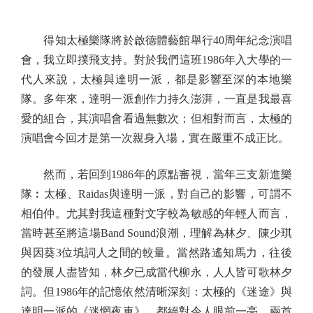
得知太極樂隊將於啟德體藝館舉行40周年紀念演唱
會，我立即撲飛支持。對於我們這班1986年入大學的一
代人來說，太極與達明一派，都是影響至深的本地樂
隊。多年來，達明一派創作力持久澎湃，一直是我最喜
愛的組合，其演唱會看過無數次；但相對而言，太極的
演唱會今回才是第一次親身入場，實在嚴重不成正比。
然而，若回到1986年的原點審視，當年三支新進樂
隊︰太極、Raidas與達明一派，對自己的影響，可謂不
相伯仲。尤其對我這種對文字較為敏感的年輕人而言，
當時甚至將這場Band Sound浪潮，理解為林夕、陳少琪
與因葵3位填詞人之間的較量。當然路遙知馬力，往後
的發展人盡皆知，林夕已成當代柳永，人人皆可歌林夕
詞。但1986年的記憶依然清晰深刻：太極的《迷途》與
達明一派的《迷惘夜車》，都絕對令人眼前一亮。兩首