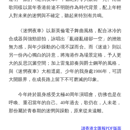
歌同樣以當年香港前途不明朗作為時代背景，配上年輕
人對未來的迷惘與不確定，聽起來特別有共鳴。
《迷惘夜車》以新英倫電子舞曲風格，配合冰冷的
合成器與強勁節拍，詠唱出「亂碰亂碰卻一空」的挫敗
無力感，與年少躁動的心境不謀而合。而《迷途》則以
另一份內心獨白的詩意，將海港作為場景定格，予人更
大的反思沉澱空間；加上雷鬼節奏與爵士鋼琴的風格，
與《迷惘夜車》大相逕庭。少年的我身處1986年，可謂
大開眼界，在成長路上留下不可磨滅的印象。
今年終於親身感受太極40周年演唱會，彷彿也是在
呼喚、重召當年的自己。40年過去，歌仍在，人未老，
那份屬於青春期的迷惘與躁動，原來從未遠離。
讀香港文匯報PDF版面