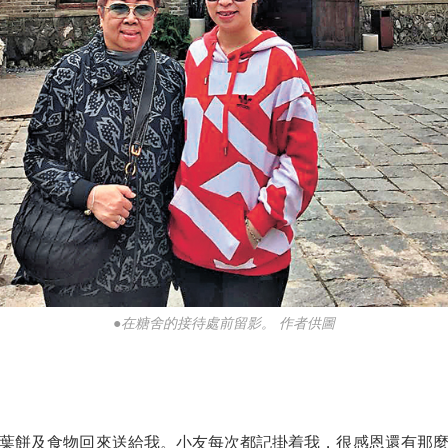
●在糖舍的接待處前留影。 作者供圖
餅及食物回來送給我。小友每次都記掛着我，很感恩還有那麼