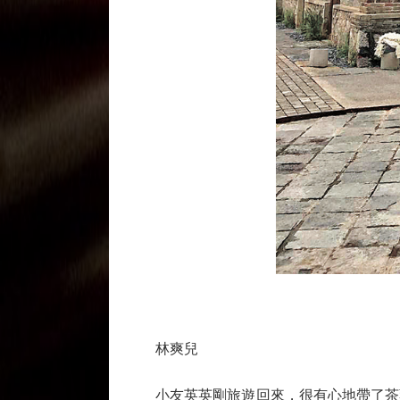
林爽兒
小友英英剛旅遊回來，很有心地帶了茶葉