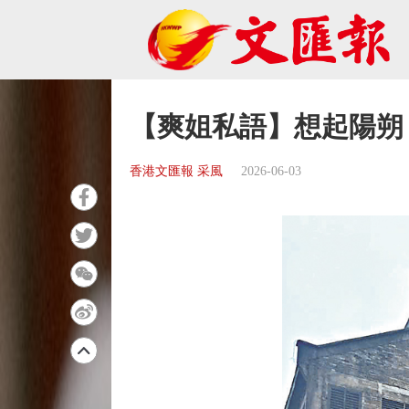
【爽姐私語】想起陽朔
香港文匯報 采風
2026-06-03