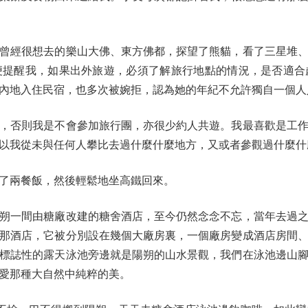
經很想去的樂山大佛、東方佛都，探望了熊貓，看了三星堆、
便提醒我，如果出外旅遊，必須了解旅行地點的情況，是否適合
內地入住民宿，也多次被婉拒，認為她的年紀不允許獨自一個人
否則我是不會參加旅行團，亦很少約人共遊。我最喜歡是工作
以我從未與任何人攀比去過什麼什麼地方，又或者參觀過什麼什
兩餐飯，然後輕鬆地坐高鐵回來。
一間由糖廠改建的糖舍酒店，至今仍然念念不忘，當年去過之
那酒店，它被分別設在幾個大廠房裏，一個廠房變成酒店房間
標誌性的露天泳池旁邊就是陽朔的山水景觀，我們在泳池邊山
愛那種大自然中純粹的美。