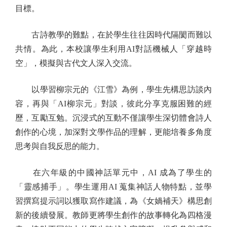
目標。
古詩教學的難點，在於學生往往因時代隔閡而難以
共情。為此，本校讓學生利用AI對話機械人「穿越時
空」，模擬與古代文人深入交流。
以學習柳宗元的《江雪》為例，學生先構思訪談內
容，再與「AI柳宗元」對談，彼此分享克服困難的經
歷，互勵互勉。沉浸式的互動不僅讓學生深切體會詩人
創作的心境，加深對文學作品的理解，更能培養多角度
思考與自我反思的能力。
在六年級的中國神話單元中，AI 成為了學生的
「靈感捕手」。學生運用AI 蒐集神話人物特點，並學
習撰寫提示詞以獲取寫作建議，為《女媧補天》構思創
新的後續發展。教師更將學生創作的故事轉化為四格漫