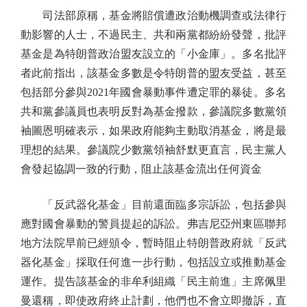
司法部原稱，基金將賠償遭政治動機調查或法律行
動影響的人士，不過民主、共和兩黨都紛紛發聲，批評
基金是為特朗普政治盟友設立的「小金庫」。多名批評
者此前指出，該基金多數是令特朗普的盟友受益，甚至
包括部分參與2021年國會暴動事件遭定罪的暴徒。多名
共和黨參議員也表明反對為基金撥款，參議院多數黨領
袖圖恩明確表示，如果政府能夠主動取消基金，將是最
理想的結果。參議院少數黨領袖舒默更直言，民主黨人
會發起協調一致的行動，阻止該基金流出任何資金
「反武器化基金」目前還面臨多宗訴訟，包括參與
應對國會暴動的警員提起的訴訟。弗吉尼亞州東區聯邦
地方法院早前已經頒令，暫時阻止特朗普政府就「反武
器化基金」採取任何進一步行動，包括設立或推動基金
運作。提告該基金的非牟利組織「民主前進」主席佩里
曼還稱，即使政府終止計劃，他們也不會立即撤訴，直