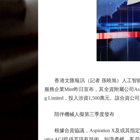
香港文匯報訊（記者 孫曉旭）人工智能
服務企業Mint昨日宣布，其全資附屬公司Aspiration X
g Limited，投入涉資1,500萬元
陪伴機械人擬第三季度發布
根據合資協議，Aspiration X及或其指定人士將
otics AGI提供其現有技術、知識產權、客