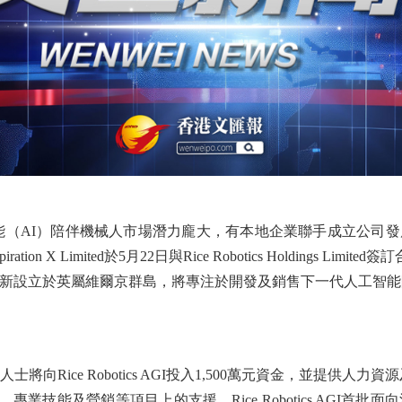
（AI）陪伴機械人市場潛力龐大，有本地企業聯手成立公司發
 Limited於5月22日與Rice Robotics Holdings Limited簽訂
。該合資公司新設立於英屬維爾京群島，將專注於開發及銷售下一代人工智
向Rice Robotics AGI投入1,500萬元資金，並提供人力資源及研發
戶、專業技能及營銷等項目上的支援。Rice Robotics AGI