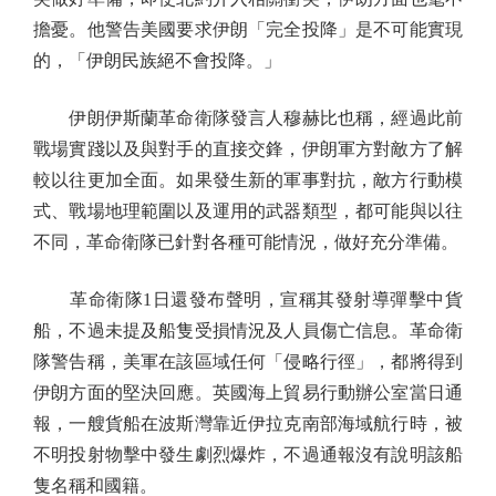
擔憂。他警告美國要求伊朗「完全投降」是不可能實現
的，「伊朗民族絕不會投降。」
伊朗伊斯蘭革命衛隊發言人穆赫比也稱，經過此前
戰場實踐以及與對手的直接交鋒，伊朗軍方對敵方了解
較以往更加全面。如果發生新的軍事對抗，敵方行動模
式、戰場地理範圍以及運用的武器類型，都可能與以往
不同，革命衛隊已針對各種可能情況，做好充分準備。
革命衛隊1日還發布聲明，宣稱其發射導彈擊中貨
船，不過未提及船隻受損情況及人員傷亡信息。革命衛
隊警告稱，美軍在該區域任何「侵略行徑」，都將得到
伊朗方面的堅決回應。英國海上貿易行動辦公室當日通
報，一艘貨船在波斯灣靠近伊拉克南部海域航行時，被
不明投射物擊中發生劇烈爆炸，不過通報沒有說明該船
隻名稱和國籍。