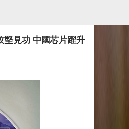
攻堅見功 中國芯片躍升